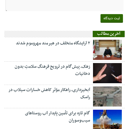
آخرین مطالب
۲ آرایشگاه متخلف در هیرمند مهروموم شدند
زهک، پیش‌گام در ترویج فرهنگ سلامتِ بدون
دخانیات
آبخیزداری، راهکار مؤثر کاهش خسارات سیلاب در
راسک
گام تازه برای تأمین پایدار آب روستاهای
سیب‌وسوران