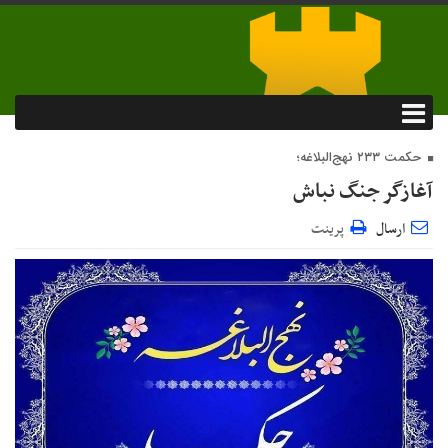
حکمت ۲۳۳ نهج‌البلاغه؛
آغازگر جنگ نباش
ارسال
پرینت