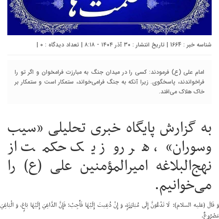
شناسه خبر : 1664 | تاریخ انتشار : ۳۰ آذر ۱۴۰۴ - ۸:۱۸ | تعداد دیدگاه :
۰
|
امام علی (ع) فرمودند: کسی را در میدان جنگ به مبارزت فرامخوان و اگر تو را
فراخواندند، پاسخگوی. زیرا آنکه به جنگ فرامی‌خواند، ستمکار است و ستمکار بر
خاک هلاک می‌افتد.
به گزارش پایگاه خبری تحلیلی «سیب
وسوران»، هر روز یک حکمت از
نهج‌البلاغه امیرالمؤمنین علی (ع) را
می‌خوانیم.
وَ قَالَ (علیه السلام): لَا تَدْعُوَنَّ إِلَى مُبَارَزَةٍ، وَ إِنْ دُعِيتَ إِلَيْهَا فَأَجِبْ؛ فَإِنَّ الدَّاعِيَ إِلَيْهَا بَاغٍ، وَ الْبَاغِيَ
مَصْرُوعٌ.