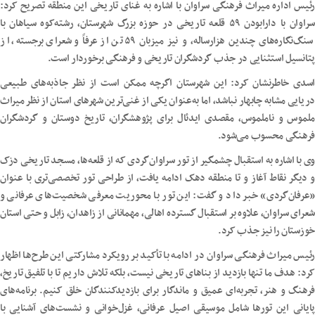
رئیس اداره میراث فرهنگی سراوان با اشاره به غنای تاریخی این منطقه تصریح کرد:
سراوان با دارابودن ۵۹ قلعه تاریخی در حوزه بزرگ شهرستان، رشته‌کوه سیاهان با
سنگ‌نگاره‌های چندین هزارساله، و نیز میزبان ۵۹ تن از عرفاً و شعرای برجسته، از
پتانسیل استثنایی در جذب گردشگران تاریخی و فرهنگی برخوردار است.
اسدی خاطرنشان کرد: این شهرستان اگرچه ممکن است از نظر جاذبه‌های طبیعی
دریایی مشابه چابهار نباشد، اما به‌عنوان یکی از غنی‌ترین شهرهای استان از نظر میراث
ملموس و ناملموس، مقصدی ایدئال برای پژوهشگران، تاریخ دوستان و گردشگران
فرهنگی محسوب می‌شود.
وی با اشاره به استقبال چشمگیر از تور سراوان‌گردی که از قلعه‌ها، مسجد تاریخی دزک
و دیگر نقاط آغاز و تا منطقه دهک ادامه یافت، از طراحی تور تخصصی‌تری با عنوان
«عرفان‌گردی» خبر داد و گفت: این تور با محوریت معرفی شخصیت‌های عرفانی و
شعرای سراوان، علاوه بر استقبال گسترده اهالی، مهمانانی از زاهدان، زابل و حتی استان
خوزستان را نیز جذب کرد.
رئیس میراث فرهنگی سراوان در ادامه با تأکید بر رویکرد مشارکتی این طرح‌ها اظهار
کرد: هدف ما تنها بازدید از بناهای تاریخی نیست، بلکه تلاش داریم تا با تلفیق تاریخ،
فرهنگ و هنر، تجربه‌ای عمیق و ماندگار برای بازدیدکنندگان خلق کنیم. برنامه‌های
پایانی این تورها شامل موسیقی اصیل عرفانی، غزل‌خوانی و نشست‌های آشنایی با