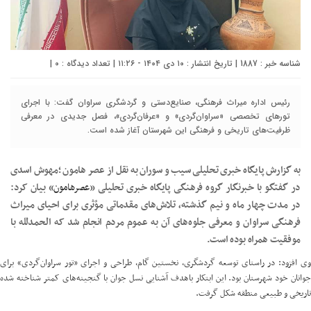
شناسه خبر : 1887 | تاریخ انتشار : ۱۰ دی ۱۴۰۴ - ۱۱:۲۶ | تعداد دیدگاه :
۰
|
رئیس اداره میراث فرهنگی، صنایع‌دستی و گردشگری سراوان گفت: با اجرای
تورهای تخصصی «سراوان‌گردی» و «عرفان‌گردی»، فصل جدیدی در معرفی
ظرفیت‌های تاریخی و فرهنگی این شهرستان آغاز شده است.
به گزارش پایگاه خبری تحلیلی سیب و سوران به نقل از عصر هامون ؛مهوش اسدی
در گفتگو با خبرنگار گروه فرهنگی پایگاه خبری تحلیلی «
عصرهامون
» بیان کرد:
در مدت چهار ماه و نیم گذشته، تلاش‌های مقدماتی مؤثری برای احیای میراث
فرهنگی سراوان و معرفی جلوه‌های آن به عموم مردم انجام شد که الحمدلله با
موفقیت همراه بوده است.
وی افزود: در راستای توسعه گردشگری، نخستین گام، طراحی و اجرای «تور سراوان‌گردی» برای
جوانان خود شهرستان بود. این ابتکار باهدف آشنایی نسل جوان با گنجینه‌های کمتر شناخته شده
تاریخی و طبیعی منطقه شکل گرفت.