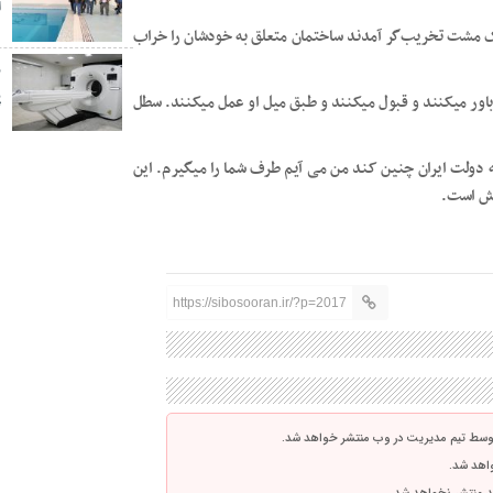
ا
یک مشت تخریب‌گر آمدند ساختمان متعلق به خودشان را خراب
ز
پ
باور میکنند و قبول میکنند و طبق میل او عمل میکنند. سطل
 دولت ایران چنین کند من می آیم طرف شما را میگیرم. این
وش است.
https://sibosooran.ir/?p=2017
توسط تیم مدیریت در وب منتشر خواهد شد.
واهد شد.