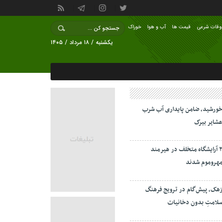
وقات شرعی
قیمت ها
آب و هوا
خوراک
یکشنبه / ۱۸ مرداد / ۱۴۰۵
ورشید، ضامن پایداری آب شرب
شایر بیرک
۲ آرایشگاه متخلف در هیرمند
هروموم شدند
هک، پیش‌گام در ترویج فرهنگ
لامتِ بدون دخانیات