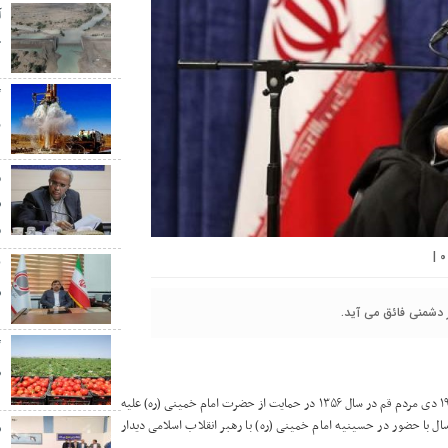
آ
خ
گ
ر
م
س
م
|
۰
س
ر دشمنی فائق می آید.
گ
ط
به گزارش پایگاه خبری سیب و سوزان به نقل از عصرهامون، به مناسبت سالگرد قیام ۱۹ دی مردم قم در سال ۱۳۵۶ در حمایت از حضرت امام خمینی (ره) علیه
ال با حضور در حسینیه امام خمینی (ره) با رهبر انقلاب اسلامی دیدار
س