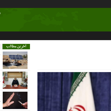
ا
آخرین مطالب
خ
ع
م
ز
س