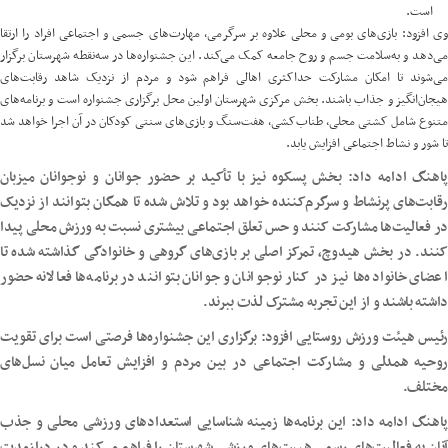
است.
وی افزود: بازی‌های بومی و محلی علاوه بر سرگرمی، مهارت‌های جسمی و اجتماعی افراد را ارتقا
می‌دهد و به‌سلامت جسم و روح جامعه کمک می‌کند. این جشنواره‌ها در سه‌نقطه شهرستان برگزار
می‌شوند تا امکان مشارکت حداکثری اهالی فراهم شود و مردم از نزدیک شاهد رقابت‌های
هیجان‌انگیز و جذاب باشند. بخش مرکزی شهرستان اولین محل برگزاری جشنواره است و برنامه‌های
متنوع شامل کشتی محلی، طناب‌کشی، هفت‌سنگ و بازی‌های سنتی کودکان در آن اجرا خواهد شد
تا شور و نشاط اجتماعی افزایش یابد.
پاهنگ ادامه داد: بخش پسکوه نیز با تأکید بر حضور جوانان و نوجوانان میزبان
رقابت‌های پرنشاط و سرگرم‌کننده خواهد بود و تلاش شده تا همگان بتوانند از نزدیک
در فعالیت‌ها مشارکت کنند و حس تعلق اجتماعی بیشتری نسبت به ورزش محلی پیدا
کنند. در بخش هیدوچ، تمرکز اصلی بر بازی‌های گروهی و خانوادگی گذاشته شده تا
اعضای خانواده‌ها نیز در کنار نوجوانان و جوانان بتوانند در برنامه‌ها فعالانه حضور
داشته باشند و از این تجربه مشترک لذت ببرند.
رئیس هیئت ورزش روستایی افزود: برگزاری این جشنواره‌ها فرصتی است برای تقویت
روحیه همدلی و مشارکت اجتماعی در بین مردم و افزایش تعامل میان نسل‌های
مختلف.
پاهنگ ادامه داد: این برنامه‌ها زمینه شناسایی استعدادهای ورزشی محلی و جذب
آنان به فعالیت‌های رسمی هیبت‌های ورزشی شهرستان را فراهم می‌کند و در درازمدت