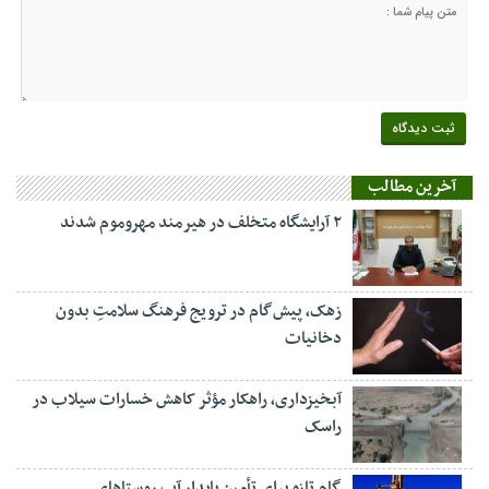
آخرین مطالب
۲ آرایشگاه متخلف در هیرمند مهروموم شدند
زهک، پیش‌گام در ترویج فرهنگ سلامتِ بدون
دخانیات
آبخیزداری، راهکار مؤثر کاهش خسارات سیلاب در
راسک
گام تازه برای تأمین پایدار آب روستاهای