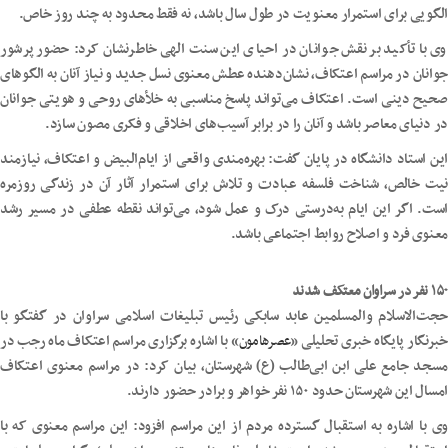
الگویی برای استمرار معنویت در طول سال باشد، نه فقط محدود به چند روز خاص.
وی با تأکید بر نقش جوانان در احیای این سنت الهی خاطرنشان کرد: حضور پرشور
جوانان در مراسم اعتکاف، نشان‌دهنده عطش معنوی نسل جدید و نیاز آنان به الگوهای
صحیح دینی است. اعتکاف می‌تواند پاسخ مناسبی به خلأهای روحی و هویتی جوانان
در دنیای معاصر باشد و آنان را در برابر آسیب‌های اخلاقی و فکری مصون سازد.
این استاد دانشگاه در پایان گفت: بهره‌مندی واقعی از ایام‌البیض و اعتکاف، نیازمند
نیت خالص، شناخت فلسفه عبادت و تلاش برای استمرار آثار آن در زندگی روزمره
است. اگر این ایام به‌درستی درک و عمل شود، می‌تواند نقطه عطفی در مسیر رشد
معنوی فرد و اصلاح روابط اجتماعی باشد.
۱۵۰ نفر در سراوان معتکف شدند
حجت‌الاسلام‌ والمسلمین عابد سابکی رئیس تبلیغات اسلامی سراوان در گفتگو با
خبرنگار پایگاه خبری تحلیلی «
عصرهامون
» با اشاره برگزاری مراسم اعتکاف ماه رجب در
مسجد جامع علی ابن ابی‌طالب (ع) شهرستان، بیان کرد: در مراسم معنوی اعتکاف
امسال این شهرستان حدود ۱۵۰ نفر خواهر و برادر حضور دارند.
وی با اشاره به استقبال گسترده مردم از این مراسم افزود: این مراسم معنوی که با