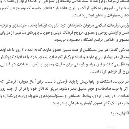
استقبال مردم روبرو شده است شامل برنامه‌های متنوعی از جمله؛ برگزاری جلسات و
سخنرانی، آموزش احکام، قرائت زیارت عاشورا، دعاهای جامعه کبیره، جوشن کبیر،
دعای سماوات و دعای ام‌داوود است.
رئیس تبلیغات اسلامی سراوان خاطرنشان کرد: تقویت ارتباط باخدا، خودسازی و تزکیه
نفس و آرامش روحی و معنوی، ترویج فرهنگ دینی و تقویت باورهای مذهبی از مزایای
معنوی و اخلاقی مراسم اعتکاف محسوب می‌شود.
سابکی گفت: در بین معتکفین از همه سنین حضور دارند که به مدت ۳ روز با خداوند
متعال به رازونیاز می‌پردازند و افراد بزرگ‌تر تجربیات معنوی خود را به افراد کوچک‌تر
منتقل می‌کنند و این مراسم فرصتی برای خلوت معنوی و انس با عبادت در فضایی
روح‌افزا فراهم کرده است.
در نهایت، اعتکاف و ایام‌البیض را باید فرصتی دانست برای آغاز دوباره؛ فرصتی که
اگر با نیت صادقانه و فهم عمیق همراه شود، می‌تواند آثار خود را فراتر از چند روز
عبادت، در رفتار فردی، روابط اجتماعی و مسئولیت‌پذیری شهروندی برجای بگذارد و
جامعه را یک گام به‌سوی آرامش و همدلی پیش ببرد.
انتهای خبر/