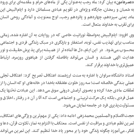
«
عصرهامون
» بیان کرد: ماه رجب به‌عنوان یکی از ماه‌های حرام و مقدمه‌ای برای ورود
به شعبان و رمضان، جایگاه ویژه‌ای در تقویم عبادی مسلمانان دارد و ایام‌البیض این
ماه، یعنی سیزدهم، چهاردهم و پانزدهم رجب، اوج معنویت و آمادگی روحی انسان
برای تقرب به خداوند متعال است.
وی افزود: ایام‌البیض به‌واسطهٔ نورانیت خاصی که در روایات به آن اشاره شده، زمانی
مناسب برای تهذیب نفس، توبه، استغفار و بازنگری در سبک زندگی فردی و اجتماعی
محسوب می‌شود. در این ایام، دل‌ها آماده‌تر از همیشه برای پذیرش حقیقت و نور
هدایت الهی هستند و انسان می‌تواند بافاصله گرفتن از هیاهوی روزمره، ارتباط
عمیق‌تری با خداوند برقرار کند.
استاد دانشگاه سراوان با اشاره به سنت ارزشمند اعتکاف تصریح کرد: اعتکاف تجلی
عملی بندگی خالصانه است؛ سه روز خلوت عاشقانه باخدا در خانه‌های او که انسان را از
تعلقات مادی جدا کرده و به‌سوی آرامش درونی سوق می‌دهد. این عبادت نه‌تنها یک
عمل فردی، بلکه یک حرکت تربیتی و اجتماعی است که آثار آن در رفتار، اخلاق و
مسئولیت‌پذیری فرد در جامعه نمایان می‌شود.
حجت‌الاسلام والمسلمین محمدزهی ادامه داد: یکی از مهم‌ترین ویژگی‌های اعتکاف،
تمرین نظم عبادی و مراقبت از نفس است. معتکف با التزام به نماز، تلاوت قرآن، دعا و
تفکر، می‌آموزد چگونه زندگی خود را بر محور یاد خدا تنظیم کند. این تمرین می‌تواند