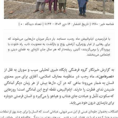
شناسه خبر : 1970 | تاریخ انتشار : ۱۴ دی ۱۴۰۴ - ۱۱:۳۴ | تعداد دیدگاه :
۰
|
با فرارسیدن ایام‌البیض ماه رجب، مساجد بار دیگر میزبان دل‌هایی می‌شوند که
برای رهایی از غبار روزمرگی، آرامش روح و بازگشت به معنویت ناب، راه خلوت با
پروردگار را برمی‌گزینند؛ آئینی ریشه‌دار که هر سال جان تازه‌ای به فضای دینی و
اجتماعی می‌بخشد.
به گزارش خبرنگار گروه فرهنگی پایگاه خبری تحلیلی سیب و سوران به نقل از
«
عصرهامون
»، ماه رجب در منظومه معارف اسلامی، آغازی برای سیر معنوی
انسان به شمار می‌رود؛ ماهی که در آن، دل‌ها بیش از هر زمان دیگر آمادگی
شنیدن ندای فطرت را دارند. ایام‌البیض، نقطه اوج این آمادگی است؛ روزهایی
که سکوت، تأمل و عبادت جای شتاب و هیاهو را می‌گیرد و انسان فرصتی دوباره
برای بازسازی درون خود می‌یابد.
اعتکاف، به‌عنوان جلوه‌ای عینی از این سیر درونی، عبادتی است که انسان را برای چند روز از تعلقات
روزمره جدا کرده و او را در فضای امن و قدسی مسجد، به تمرین بندگی خالصانه فرامی‌خواند. این