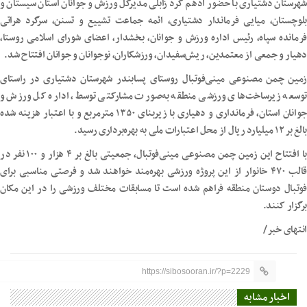
شهرستان دشتیاری با حضور ادهم کرد زابلی مدیرکل ورزش و جوانان استان سیستان و
بلوچستان، میایی فرماندار دشتیاری، ائمه جماعت تشییع و تسنن، سرگرد هراتی
فرمانده سپاه، رئیس اداره ورزش و جوانان، بخشدار، اعضای شورای اسلامی روستا،
دهیار و جمعی از معتمدین، ریش‌سفیدان، ورزشکاران، نوجوانان و جوانان افتتاح شد.
زمین چمن مصنوعی مینی‌فوتبال روستای پسابندر شهرستان دشتیاری در راستای
توسعه زیرساخت‌های ورزشی منطقه به‌صورت مشارکتی توسط، اداره کل ورزش و
جوانان استان، فرمانداری و دهیاری با زیربنای ۱۳۵۰ مترمربع و با اعتبار هزینه شده
بالغ بر ۱۲ میلیارد ریال از محل اعتبارات ملی به بهره‌برداری رسید.
با افتتاح این زمین چمن مصنوعی مینی‌فوتبال، جمعیتی بالغ بر ۴ هزار و ۱۰۰ نفر در
قالب ۴۷۰ خانوار از این پروژه ورزشی بهره‌مند خواهند شد و فرصتی مناسبی برای
فوتبال دوستان منطقه فراهم شده است تا مسابقات مختلف ورزشی را در این مکان
برگزار کنند.
انتهای خبر/
https://sibosooran.ir/?p=2229
اخبار مشابه