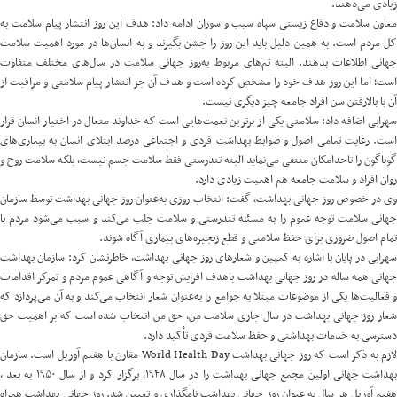
زیادی می‌دهند.
معاون سلامت و دفاع زیستی سپاه سیب و سوران ادامه داد: هدف این روز انتشار پیام سلامت به
کل مردم است. به همین دلیل باید این روز را جشن بگیرند و به انسان‌ها در مورد اهمیت سلامت
جهانی اطلاعات بدهند. البته تم‌های مربوط به‌روز جهانی سلامت در سال‌های مختلف متفاوت
است؛ اما این روز هدف خود را مشخص کرده است و هدف آن جز انتشار پیام سلامتی و مراقبت از
آن با بالارفتن سن افراد جامعه چیز دیگری نیست.
سهرابی اضافه داد: سلامتی یکی از برترین نعمت‌هایی است که خداوند متعال در اختیار انسان قرار
است. رعایت تمامی اصول و ضوابط بهداشت فردی و اجتماعی درصد ابتلای انسان به بیماری‌های
گوناگون را تاحدامکان منتفی می‌نماید البته تندرستی فقط سلامت جسم نیست، بلکه سلامت روح و
روان افراد و سلامت جامعه هم اهمیت زیادی دارد.
وی در خصوص روز جهانی بهداشت، گفت: انتخاب روزی به‌عنوان روز جهانی بهداشت توسط سازمان
جهانی سلامت توجه عموم را به مسئله تندرستی و سلامت جلب می‌کند و سبب می‌شود مردم با
تمام اصول ضروری برای حفظ سلامتی و قطع زنجیره‌های بیماری آگاه شوند.
سهرابی در پایان با اشاره به کمپین و شعارهای روز جهانی بهداشت، خاطرنشان کرد: سازمان بهداشت
جهانی همه ساله در روز جهانی بهداشت باهدف افزایش توجه و آگاهی عموم مردم و تمرکز اقدامات
و فعالیت‌ها یکی از موضوعات مبتلا به جوامع را به‌عنوان شعار انتخاب می‌کند و به آن می‌پردازد که
شعار روز جهانی بهداشت در سال جاری سلامت من، حق من انتخاب شده است که بر اهمیت حق
دسترسی به خدمات بهداشتی و حفظ سلامت فردی تأکید دارد.
لازم به ذکر است که روز جهانی بهداشت World Health Day مقارن با هفتم آوریل است. سازمان
بهداشت جهانی اولین مجمع جهانی بهداشت را در سال ۱۹۴۸، برگزار کرد و از سال ۱۹۵۰ به بعد ،
هفتم آوریل هر سال به عنوان روز جهانی بهداشت نامگذاری و تعیین شد. روز جهانی بهداشت همراه