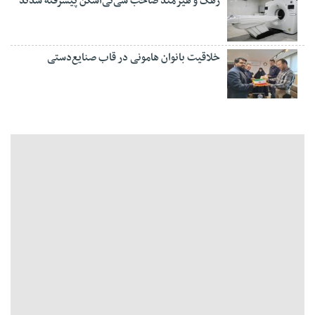
زهک و هیرمند صاحب سی‌تی‌اسکن پیشرفته شدند
خلاقیت بانوان هامونی در قاب صنایع‌دستی