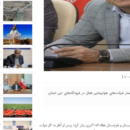
آ
خ
گ
ر
م
س
م
|
۰
س
ار شرکت‌های هواپیمایی فعال در فرودگاه‌های این استان
گ
ط
س
ستان و بلوچستان عطاء اله اکبری بیان کرد: پیش از آغاز به کار دولت