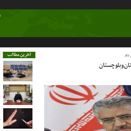
ا
آخرین مطالب
داد:
تان‌وبلوچستان
خ
ع
م
ز
س