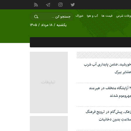
وقات شرعی
قیمت ها
آب و هوا
خوراک
یکشنبه / ۱۸ مرداد / ۱۴۰۵
ورشید، ضامن پایداری آب شرب
شایر بیرک
۲ آرایشگاه متخلف در هیرمند
هروموم شدند
هک، پیش‌گام در ترویج فرهنگ
لامتِ بدون دخانیات