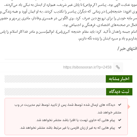
مورد عنایت الهی بود. پیامبر اکرم(ص) تا پایان عمر شریف، همواره از ایشان به نیکی یاد می‌کردند.
وی افزود: خدیجه(س) در زمانی که دیگران پیامبر را تکذیب کردند، به او ایمان آورد و همه زندگی و
سرمایه خویش را برای ترویج دین صرف کرد. وی الگویی در همسری وفادار، مادری پرمهر و حضور
فعال در صحنه‌های اقتصادی، فرهنگی و اجتماعی بود.
امام جمعه زاهدان تأکید کرد: باید مقام خدیجه کبری(س)، ام‌المؤمنین و مادر فداکار اسلام را پاس
بداریم و یاد و سیره ایشان را زنده نگه داریم.
انتهای خبر/
https://sibosooran.ir/?p=2458
اخبار مشابه
ثبت دیدگاه
دیدگاه های ارسال شده توسط شما، پس از تایید توسط تیم مدیریت در وب
منتشر خواهد شد.
پیام هایی که حاوی تهمت یا افترا باشد منتشر نخواهد شد.
پیام هایی که به غیر از زبان فارسی یا غیر مرتبط باشد منتشر نخواهد شد.