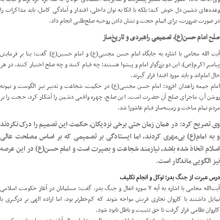
وعده‌های دشمن دل خوش کند؛ بلکه با اتکا به توان داخلی، اقتدار و آمادگی کامل، باید مذاکرات را
در صورت ضرورت، برای اتمام حجت و نشان دادن روحیه صلح‌طلبی انجام داد.
صلح امام حسن(ع)، تصمیمی راهبردی و تاریخ‌ساز
آیت الله محامی با اشاره به جایگاه امام حسن مجتبی(ع) و امام حسین(ع) گفت: بنا بر فرمایش
پیامبر اکرم(ص)، این دو بزرگوار امام و پیشوا هستند؛ چه قیام کنند و چه صلح اختیار کنند، در هر
حال امام‌اند و باید مورد اقتدا قرار گیرند.
امام جمعه زاهدان افزود: امام حسن مجتبی(ع) در حکمت، شجاعت و تدبیر نیز الگوست و نمونه
روشن آن، ماجرای صلح آن حضرت است. این صلح، چهره واقعی دشمن را آشکار کرد، حجت را بر
مردم تمام ساخت و زمینه‌ساز قیام عاشورا شد.
وی تصریح کرد: در همان زمان حتی برخی نزدیکان، حکمت این تصمیم را درک نکردند
و به امام(ع) بی‌مهری کردند، اما ایستادگی بر تصمیمی که بر اساس مصلحت عالی
اسلام اتخاذ شده باشد، نیازمند شجاعت و بصیرت است و امام حسن(ع) در این عرصه
نیز الگویی ماندگار است.
درس عبرت از جنگ بدر؛ توکل و انجام تکلیف
آیت‌الله محامی با اشاره به آیه ۷ سوره انفال و جنگ بدر، گفت: مسلمانان در آغاز حکومت اسلامی
تمایل داشتند با کاروان تجاری قریش مواجه شوند که کم‌خطرتر بود، اما اراده الهی بر درگیری با
کاروان نظامی قرار گرفت تا حق تثبیت و باطل نابود شود.