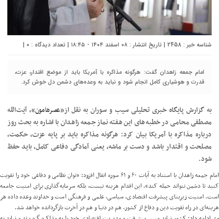
شناسه خبر : 2458 | تاریخ انتشار : ۰۸ اسفند ۱۴۰۴ - ۱۸:۴۵ | تعداد دیدگاه :
۰
|
امام جمعه زاهدان گفت: هرگونه مذاکره با آمریکا باید از موضع اقتدار، عزت،
قدرت و هوشیاری کامل انجام شود و نباید به وعده‌های دشمن دل خوش کرد.
به گزارش پایگاه خبری تحلیلی سیب و سوران به نقل از«
عصرهامون
»، آیت‌الله
مصطفی محامی در خطبه‌های این هفته نماز جمعه زاهدان با اشاره به بحث روز
درباره مذاکره با آمریکا بیان کرد: هرگونه مذاکره باید بر پایه عزت، حکمت،
مصلحت و اقتدار باشد و دست بر ماشه، یعنی آمادگی دفاعی کامل، باید حفظ
شود.
امام جمعه زاهدان با استناد به آیات ۶۰ و ۶۱ سوره انفال افزود: «توان نظامی و دفاعی خود را تقویت
کنید تا دشمن نتواند حمله کند». این اقدام هزینه نیست، بلکه سرمایه‌گذاری برای امنیت جامعه
است. امنیت زیربنای پیشرفت اقتصادی، سیاسی، علمی و فرهنگی است و خداوند وعده داده هر
هزینه‌ای در راه تقویت دین و دفاع از کشور، هم در دنیا و هم در آخرت بازگردانده خواهد شد.
وی ادامه داد: کشور نباید مسیر پیشرفت و مدیریت اقتصادی خود را به مذاکره گره بزند و نباید به