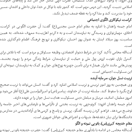
وی افزود: با وجود نیروهای اندک مسلمانان، نصرت الهی شامل حال آنان شد و پایه‌های حکومت
اسلامی تثبیت گردید. این درس مهم است که کشور باید با توکل بر خدا، توان داخلی و اقتدار، مسیر
خود را مدیریت کند و مذاکره را به نقطه ضعف تبدیل نکند.
کرامت، نیکوکاری الگوی اجتماعی
امام جمعه زاهدان با اشاره به مقام امام حسن مجتبی(ع) گفت: آن حضرت الگویی در کرامت،
اخلاق، مهمان‌نوازی و رسیدگی به نیازمندان است و به «کریم اهل‌بیت» معروف شده‌اند. به همین
مناسبت، روز میلاد ایشان به عنوان روز احسان، نیکوکاری و ترویج فرهنگ اطعام نام‌گذاری شده
است.
آیت‌الله محامی تأکید کرد: در شرایط دشوار اقتصادی، وظیفه مسئولان و مردم است که با تلاش برای
کنترل بازار، تقویت ارزش پول ملی و حمایت از نیازمندان، شرایط زندگی مردم را بهبود بخشند.
پویش‌هایی مانند «ایران همدل» برای تأمین جهیزیه زوج‌های جوان و کمک به نیازمندان، نمونه‌ای از
این مسئولیت اجتماعی است.
تربیت نسل جوان، سرمایه آینده
وی همچنین به روز امور تربیتی و تربیت اسلامی اشاره کرد و گفت: انسان می‌تواند با تربیت صحیح
اوج بگیرد یا سقوط کند. سلسله تربیت از خداوند، پیامبر(ص) و امیرالمؤمنین علی(ع) آغاز می‌شود و
امروز معلمان، اساتید، مربیان و مبلغان دینی مسئولیت هدایت نسل جوان را بر عهده دارند.
امام جمعه زاهدان افزود: کم‌توجهی به تربیت، بخشی از ناآرامی‌ها و نارضایتی‌های اخیر جامعه را
توضیح می‌دهد. فراهم کردن زمینه گفتگو، پرسش و پاسخ و کرسی‌های آزاداندیشی در مدارس و
دانشگاه‌ها برای بیان دغدغه‌ها، شبهات و اعتراض‌های جوانان ضروری است.
مقام خدیجه کبری(س)، بانویی نمونه و الگو
آیت‌الله محامی در ادامه با یادآوری مقام خدیجه کبری(س) گفت: حضرت خدیجه بانویی نمونه و