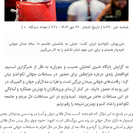
شناسه خبر : 1027 | تاریخ انتشار : ۲۶ مهر ۱۴۰۴ - ۹:۲۰ | تعداد دیدگاه :
۰
|
ملی‌پوش تکواندو ایران گفت: خیلی به شکستن طلسم 10 ساله مدال جهانی
امیدوار هستم و برای این مهم تمام تلاشم را به کار می‌گیرم.
به گزارش پایگاه خبری تحلیلی «سیب و سوران» به نقل از خبرگزاری تسنیم،
ابوالفضل زندی درباره شرایطش برای حضور در مسابقات جهانی تکواندو بیان
کرد: رقابت‌های جهانی میدان بزرگی است و نفرات مدال‌آور جهان و المپیک در
این رویداد حضور دارند. در کنار آن سایر ورزشکاران با بهترین عملکرد و آمادگی
در این مسابقات حاضر می‌شوند. امیدوارم در این مسابقات دل مردم و جامعه
تکواندو را شاد کنم و بهترین نتیجه را رقم بزنم.
وی در پاسخ به این سؤال که باتوجه‌به کسب مدال طلای جهان و آسیا در رده سنی نوجوانان چقدر
امیدوار به تکرار مدال جهانی در رده سنی بزرگسالان است، افزود: حدود چهار سال پیش مدال طلای
جهان و آسیایی نوجوانان را گرفتم و حالا بعد از چهار سال در حال اعزام به مسابقات جهانی هستم. با