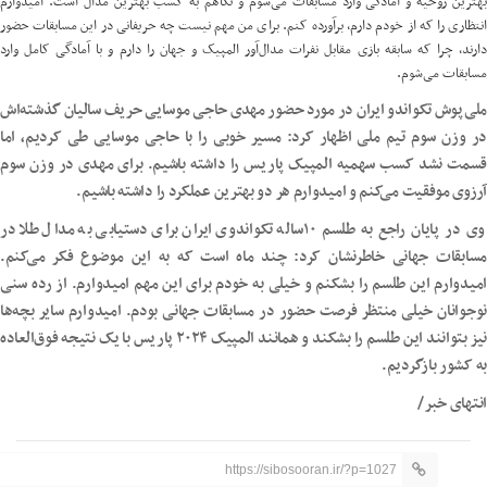
بهترین روحیه و آمادگی وارد مسابقات می‌شوم و نگاهم به کسب بهترین مدال است. امیدوارم
انتظاری را که از خودم دارم، برآورده کنم. برای من مهم نیست چه حریفانی در این مسابقات حضور
دارند، چرا که سابقه بازی مقابل نفرات مدال‌آور المپیک و جهان را دارم و با آمادگی کامل وارد
مسابقات می‌شوم.
ملی‌پوش تکواندو ایران در مورد حضور مهدی حاجی موسایی حریف سالیان گذشته‌اش
در وزن سوم تیم ملی اظهار کرد: مسیر خوبی را با حاجی موسایی طی کردیم، اما
قسمت نشد کسب سهمیه المپیک پاریس را داشته باشیم. برای مهدی در وزن سوم
آرزوی موفقیت می‌کنم و امیدوارم هر دو بهترین عملکرد را داشته باشیم.
وی در پایان راجع به طلسم ۱۰ساله تکواندوی ایران برای دستیابی به مدال طلا در
مسابقات جهانی خاطرنشان کرد: چند ماه است که به این موضوع فکر می‌کنم.
امیدوارم این طلسم را بشکنم و خیلی به خودم برای این مهم امیدوارم. از رده سنی
نوجوانان خیلی منتظر فرصت حضور در مسابقات جهانی بودم. امیدوارم سایر بچه‌ها
نیز بتوانند این طلسم را بشکند و همانند المپیک ۲۰۲۴ پاریس با یک نتیجه فوق‌العاده
به کشور بازگردیم.
انتهای خبر/
https://sibosooran.ir/?p=1027