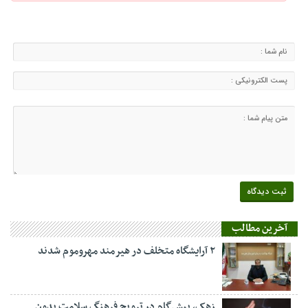
آخرین مطالب
۲ آرایشگاه متخلف در هیرمند مهروموم شدند
زهک، پیش‌گام در ترویج فرهنگ سلامتِ بدون