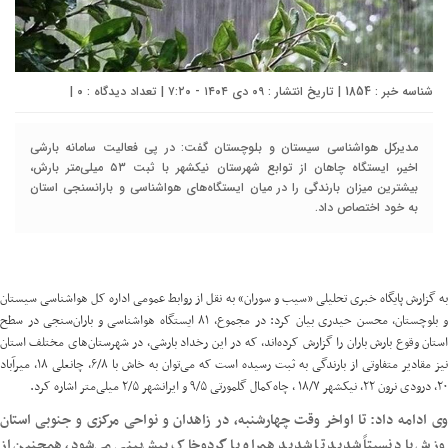
شناسه خبر : 1854 | تاریخ انتشار : ۰۹ دی ۱۴۰۴ - ۷:۲۰ | تعداد دیدگاه :
۰
|
مدیرکل هواشناسی سیستان و بلوچستان گفت: در پی فعالیت سامانه بارشی
اخیر، ایستگاه چاهان از توابع شهرستان نیکشهر با ثبت ۵۳ میلی‌متر بارش،
بیشترین میزان بارندگی را در میان ایستگاه‌های هواشناسی و بارانسنجی استان
به خود اختصاص داد.
به گزارش پایگاه خبری تحلیلی «سیب و سوران» به نقل از روابط عمومی اداره کل هواشناسی سیستان
و بلوچستان، محسن حیدری بیان کرد: در مجموع، ۸۱ ایستگاه هواشناسی و باران‌سنجی در سطح
استان وقوع بارش باران را گزارش کرده‌اند، که در این رخداد بارشی، در شهرستان‌های مختلف استان
نیز مقادیر متفاوتی از بارندگی به ثبت رسیده است که می‌توان به خاش با ۶/۸، چانعلی ۱۸، میرآباد
۲۰، درودی نرون ۲۲، نیکشهر ۱۸/۷ ، چاه‌کمال گلمورتی ۹/۵ و ایرانشهر ۲/۵ میلی‌متر اشاره کرد.
وی ادامه داد: تا اواخر وقت چهارشنبه، در زاهدان و نواحی مرکزی و جنوبی استان
وزش باد نسبتاً شدید تا شدید همراه با گردوخاک پیش‌بینی می‌شود، همچنین از