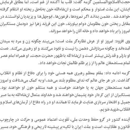
حجت‌الاسلام‌والمسلمین گزمه گفت: قلب ما آکنده از غم است، اما مطابق فرمایش
ایشان، این ملت استوار و محکم است و ان‌شاءالله خون به‌ناحق ریخته او انتقام گرفته
خواهد شد. دشمن بداند اگر نمرودها، فرعون‌ها، ابوجهل‌ها و یزیدیان توانستند در
مقابل ریختن خون مظلومان دوام بیاورند، خون این فرزند زهرا نیز دودمان مستکبران
امروز را بر باد خواهد داد و خانه آنان را خواهد سوزاند.
وی افزود: امروز او از عرش نظاره‌گر ملت است؛ می‌بیند چگونه زن و مرد به میدان
آمده‌اند و چگونه سربازانش دشمن را نیست و نابود می‌کنند و او رهبری می‌کند. دست
او بازتر و قدرتش بیشتر است و ان‌شاءالله با ظهور حضرت حجت، او همراه امام عصر
تمام مستضعفان عالم را از زیر ظلم ظالمان نجات خواهد داد.
گزمه ادامه داد: مقام معظم رهبری همه هستی خود را برای دفاع از نظام و انقلاب
گذاشت. در هر جای عالم که ندای مظلوم بلند می‌شد، او به کمک می‌شتافت و امروز
همه مستضعفان جهان به پا خواهند خواست و همه منتقم خون او خواهند بود.
مستکبران از این کردار خود پشیمان خواهند شد و خداوند متعال ان‌شاءالله به ما صبر
جمیل و افتخار سربازی عنایت فرماید تا همانند او در راه دفاع از آرمان‌های اسلام و
انقلاب شهید شویم.
آینده کشور در گرو حفظ وحدت ملی، تقویت اعتماد عمومی و حرکت در چارچوب
قانون و عقلانیت است و ملت ایران با تکیه بر پیشینه تاریخی و فرهنگی خود، مسیر