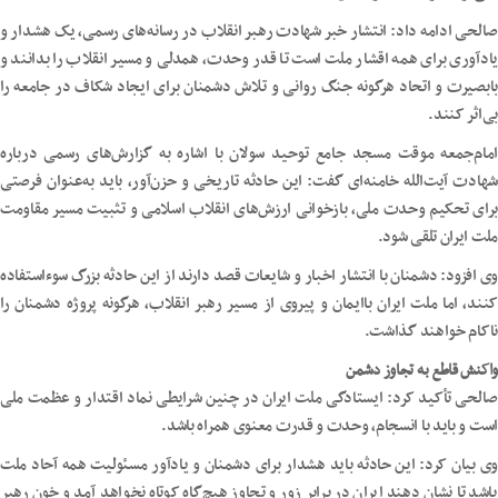
صالحی ادامه داد: انتشار خبر شهادت رهبر انقلاب در رسانه‌های رسمی، یک هشدار و
یادآوری برای همه اقشار ملت است تا قدر وحدت، همدلی و مسیر انقلاب را بدانند و
بابصیرت و اتحاد هرگونه جنگ روانی و تلاش دشمنان برای ایجاد شکاف در جامعه را
بی‌اثر کنند.
امام‌جمعه موقت مسجد جامع توحید سولان با اشاره به گزارش‌های رسمی درباره
شهادت آیت‌الله خامنه‌ای گفت: این حادثه تاریخی و حزن‌آور، باید به‌عنوان فرصتی
برای تحکیم وحدت ملی، بازخوانی ارزش‌های انقلاب اسلامی و تثبیت مسیر مقاومت
ملت ایران تلقی شود.
وی افزود: دشمنان با انتشار اخبار و شایعات قصد دارند از این حادثه بزرگ سوءاستفاده
کنند، اما ملت ایران باایمان و پیروی از مسیر رهبر انقلاب، هرگونه پروژه دشمنان را
ناکام خواهند گذاشت.
واکنش قاطع به تجاوز دشمن
صالحی تأکید کرد: ایستادگی ملت ایران در چنین شرایطی نماد اقتدار و عظمت ملی
است و باید با انسجام، وحدت و قدرت معنوی همراه باشد.
وی بیان کرد: این حادثه باید هشدار برای دشمنان و یادآور مسئولیت همه آحاد ملت
باشد تا نشان دهند ایران در برابر زور و تجاوز هیچ‌گاه کوتاه نخواهد آمد و خون رهبر