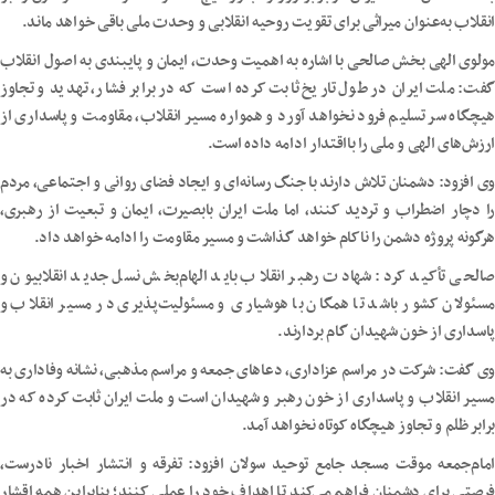
انقلاب به‌عنوان میراثی برای تقویت روحیه انقلابی و وحدت ملی باقی خواهد ماند.
مولوی الهی بخش صالحی با اشاره به اهمیت وحدت، ایمان و پایبندی به اصول انقلاب
گفت: ملت ایران در طول تاریخ ثابت کرده است که در برابر فشار، تهدید و تجاوز
هیچگاه سر تسلیم فرود نخواهد آورد و همواره مسیر انقلاب، مقاومت و پاسداری از
ارزش‌های الهی و ملی را بااقتدار ادامه داده است.
وی افزود: دشمنان تلاش دارند با جنگ رسانه‌ای و ایجاد فضای روانی و اجتماعی، مردم
را دچار اضطراب و تردید کنند، اما ملت ایران بابصیرت، ایمان و تبعیت از رهبری،
هرگونه پروژه دشمن را ناکام خواهد گذاشت و مسیر مقاومت را ادامه خواهد داد.
صالحی تأکید کرد: شهادت رهبر انقلاب باید الهام‌بخش نسل جدید انقلابیون و
مسئولان کشور باشد تا همگان با هوشیاری و مسئولیت‌پذیری در مسیر انقلاب و
پاسداری از خون شهیدان گام بردارند.
وی گفت: شرکت در مراسم عزاداری، دعاهای جمعه و مراسم مذهبی، نشانه وفاداری به
مسیر انقلاب و پاسداری از خون رهبر و شهیدان است و ملت ایران ثابت کرده که در
برابر ظلم و تجاوز هیچگاه کوتاه نخواهد آمد.
امام‌جمعه موقت مسجد جامع توحید سولان افزود: تفرقه و انتشار اخبار نادرست،
فرصتی برای دشمنان فراهم می‌کند تا اهداف خود را عملی کنند؛ بنابراین همه اقشار