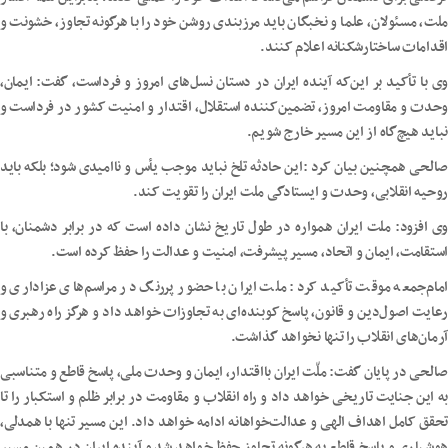
ملت، مسئولان، علما و نخبگان باید مرزبندی روشن خود را با هرگونه تجاوز، خشونت و
اقدامات ساختارشکنانه اعلام کنند.
وی با تأکید بر این‌که آینده ایران در دستان نسل‌های امروز و فرداست، گفت: ایمان،
وحدت و مقاومت امروز، تضمین‌کننده استقلال، اقتدار و امنیت کشور در فرداست و
نباید هیچ‌گاه از این مسیر خارج شویم.
صالحی همچنین بیان کرد :این حادثه تلخ نباید موجب یأس و ناامیدی شود؛ بلکه باید
روحیه انقلابی، وحدت و ایستادگی ملت ایران را تقویت کند.
وی افزود: ملت ایران همواره در طول تاریخ نشان داده است که در برابر دشمنان، با
استقامت، ایمان و اتحاد، مسیر پیشرفت، امنیت و عدالت را حفظ کرده است.
امام‌جمعه موقت تأکید کرد: ملت ایران با حضور پررنگ در مراسم‌های عزاداری و
رعایت اصول‌دین و قانون، پاسخ کوبنده‌ای به تجاوزات خواهد داد و هرگز راه رهبری و
آرمان‌های انقلاب را تنها نخواهد گذاشت.
صالحی در پایان گفت: ملّت ایران بااقتدار، ایمان و وحدت ملی، پاسخ قاطع و متناسبی
به این جنایت تاریخی خواهد داد و راه انقلاب و مقاومت در برابر ظلم و استکبار را تا
تحقق کامل اهداف الهی و عدالت‌خواهانه ادامه خواهد داد. این مسیر تنها با همدلی،
هوشیاری و پاسخ قاطع به هرگونه تجاوز حفظ خواهد شد و آینده ایران در همین مسیر