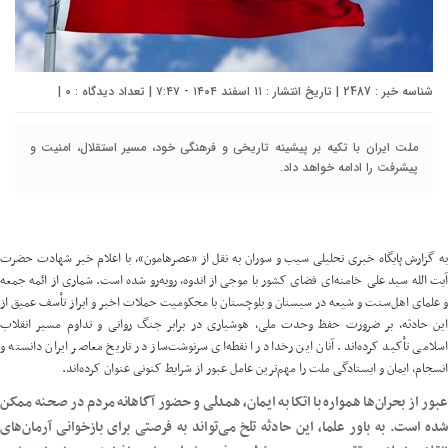
شناسه خبر : 2487 | تاریخ انتشار : ۱۱ اسفند ۱۴۰۴ - ۷:۴۷ | تعداد دیدگاه :
۰
|
ملت ایران با تکیه بر پیشینه تاریخی و فرهنگی خود، مسیر استقلال، امنیت و
پیشرفت را ادامه خواهد داد.
به گزارش پایگاه خبری تحلیلی سیب و سوران به نقل از «
عصرهامون
»، با اعلام خبر شهادت حضرت
آیت الله سید علی خامنه‌ای فضای کشور با موجی از اندوه، روبه‌رو شده است. شماری از ائمه جمعه
و علمای اهل‌سنت و شیعه در سیستان‌ و بلوچستان با محکومیت حملات اخیر و ابراز تأسف عمیق از
این حادثه، بر ضرورت حفظ وحدت ملی، هوشیاری در برابر جنگ روانی و تداوم مسیر انقلاب
اسلامی تأکید کرده‌اند. آنان این رخداد را نقطه‌ای سرنوشت‌ساز در تاریخ معاصر ایران دانسته و
انسجام، ایمان و ایستادگی ملت را مهم‌ترین عامل عبور از شرایط کنونی عنوان کرده‌اند.
عبور از بحران‌ها همواره با اتکا به ایمان، همدلی و حضور آگاهانه مردم در صحنه ممکن
شده است. به باور علما، این حادثه تلخ می‌تواند به فرصتی برای بازخوانی آرمان‌های