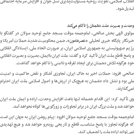
انقلاب اسلامی، تقویت روحیه مسئولیت‌پذیری نسل جوان و افزایش سرمایه اجتماعی
تبدیل شود.
وحدت و بصیرت ملت
دشمنان را ناکام می‌کند
مولوی الهی بخش صالحی، امام‌جمعه موقت مسجد جامع توحید سولان در گفتگو با
خبرنگار پایگاه خبری تحلیلی «
عصرهامون
»، ضمن محکومیت شدید حملات آمریکا و
رژیم صهیونیستی به جمهوری اسلامی ایران، بر ضرورت اتحاد ملی، ایستادگی انقلابی
و پاسخ قاطع ملت ایران تأکید کرد و گفت: ملت ایران باایمان، بصیرت و بصیرت انقلابی
خود هرگونه تلاش دشمنان برای ایجاد تفرقه و ناامنی را ناکام خواهد گذاشت.
صالحی افزود: حملات اخیر به خاک ایران، تجاوزی آشکار و نقض حاکمیت و امنیت
ملی بود و نشان داد دشمنان به هیچ‌یک از ارزش‌ها و اصول اسلامی ملت ایران احترام
نمی‌گذارند.
وی تأکید کرد: این اقدام خصمانه تنها باعث افزایش وحدت، اراده و ایمان ملت ایران
خواهد شد و ملت بزرگ ایران در برابر تجاوزات و زورگویی‌ها کوتاه نخواهد آمد.
امام‌جمعه موقت مسجد جامع توحید سولان افزود :پیام روشن ایران به جهان این است
که هرگونه تجاوز با پاسخ متناسب، قاطع و تاریخی روبه‌رو خواهد شد و هیچ تهدیدی
نمی‌تواند اراده ملت را تضعیف کند.