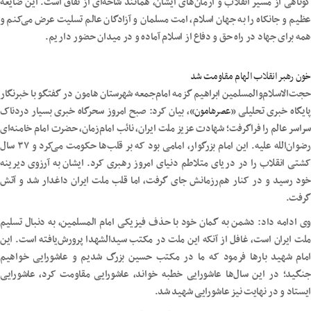
کوتاهی از مسیر انقلاب و آرمان‌های ایشان، همانند شاخه‌ای از نفاق است. این ضایعه
عظیم و جانکاه را به جهان اسلام، امت مسلمان و آزادگان عالم تسلیت عرض می‌کنم و
همه برای جهاد در راه حق و دفاع از اسلام آماده و در میدان حضور داریم.
خون رهبر انقلاب الهام مقاومت شد
حجت‌الاسلام‌والمسلمین ابراهیم گزمه امام‌جمعه شهرستان هامون در گفتگو با خبرنگار
ایگاه خبری تحلیلی «
عصرهامون
»، بیان کرد: صبح امروز سحرگاه خبری بسیار دردناک
سراسر عالم را فراگرفت؛ شهادت عزیز ملت ایران، نائب امام‌زمان، حضرت امام خامنه‌ای
رضوان‌الله علیه. این امام بزرگوار، امامی بود که بر قلب‌ها حکومت می‌کرد و ۳۷ سال
کشتی انقلاب را در دریای متلاطم دنیای امروز رهبری کرد. ایشان به آرزوی دیرینه
خود رسید و در کنار هم‌رزمانش جای گرفت، اما قلب ملت ایران داغدار شد و آتش
گرفت.
وی ادامه داد: دشمن به گمان خود با حذف فیزیکی امام المسلمین، به دنبال تسلیم
ملت ایران است، غافل از آنکه این ملت در مکتب سیدالشهدا پرورش‌یافته است. این
امام شهید بارها فرمود که ما در مکتب حسین بزرگ شدیم و عاشورایی خواهیم
جنگید؛ در این سال‌ها عاشورایی خطبه خواند، عاشورایی مقاومت کرد، عاشورایی
ایستاد و در نهایت نیز عاشورایی شهید شد.