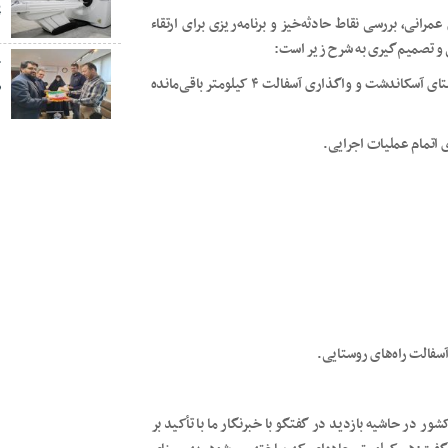
پ
رانی، بررسی نقاط حادثه‌خیز و برنامه‌ریزی برای ارتقاء
و تصمیم‌گیری به شرح زیر است:
خ
۱. جاده قلعه ماشکید–گنزوک: پیشنهاد احداث ادامه مسیر تا روستای آسکاندشت و واگذاری آسفالت ۴ کیلومتر باقی‌مانده
ص
ور در حاشیه بازدید در گفتگو با خبرنگار ما با تأکید بر