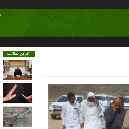
ا
آخرین مطالب
م
ز
س
آ
خ