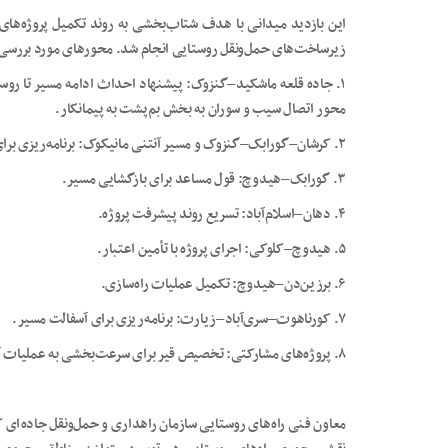
این بازدید میدانی با هدف شتاب‌بخشی به روند تکمیل پروژه‌های عم
زیرساخت‌های حمل‌ونقل روستایی انجام شد. محورهای مورد بررسی 
محور اتصال سیب و سوران به بخش بم‌پشت به پیمانکار.
۲. کرشان–گورابک–گنزوک و مسیر آنتنی مانیکوک: برنامه‌ریزی برای اتمام عملیات اجرایی.
۳. گورابک–هیدوچ: قول مساعد برای بازگشایی مسیر.
۴. دهان–اسلام‌آباد: تسریع روند پیشرفت پروژه.
۵. هیدوچ–کلوکی: اجرای پروژه با تأمین اعتبار.
۶. برزین‌دن–هیدوچ: تکمیل عملیات راه‌سازی.
۷. کورناهوت–سری‌آباد–زیارت: برنامه‌ریزی برای آسفالت مسیر.
۸. پروژه‌های مشارکتی: تخصیص قیر برای سرعت‌بخشی به عملیات آسفالت راه‌های روستایی.
معاون فنی راه‌های روستایی سازمان راهداری و حمل‌ونقل جاده‌ای کش