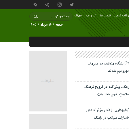
وقات شرعی
قیمت ها
آب و هوا
خوراک
جمعه / ۱۶ مرداد / ۱۴۰۵
۲ آرایشگاه متخلف در هیرمند
هروموم شدند
هک، پیش‌گام در ترویج فرهنگ
لامتِ بدون دخانیات
بخیزداری، راهکار مؤثر کاهش
سارات سیلاب در راسک