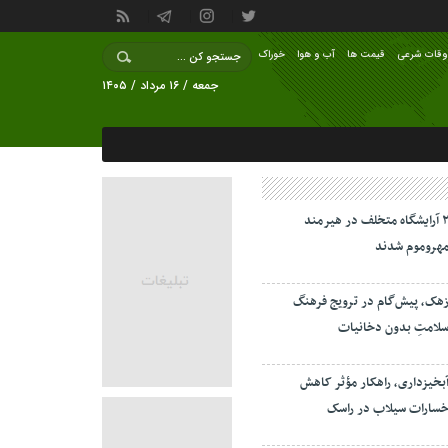
وقات شرعی
قیمت ها
آب و هوا
خوراک
جمعه / ۱۶ مرداد / ۱۴۰۵
۲ آرایشگاه متخلف در هیرمند
هروموم شدند
هک، پیش‌گام در ترویج فرهنگ
لامتِ بدون دخانیات
بخیزداری، راهکار مؤثر کاهش
سارات سیلاب در راسک