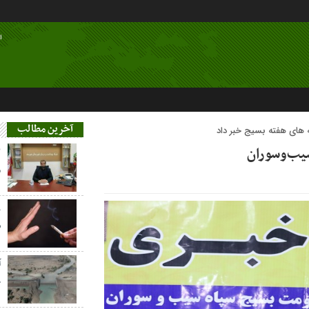
ا
آخرین مطالب
 های هفته بسیج خبر داد
م
ز
س
آ
خ