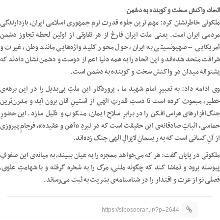
اتحاد، واکنش سخت و کوبنده به دشمن
ملکوتی خاطرنشان کرد: مهم ترین جلوه قدرت نرم جمهوری اسلامی ایران، بازدارندگی
مردمی ایران است. یعنی ملت ایران فارغ از هر تفاوتی از اولین لحظه تجاوز دشمن
آمریکایی – صهیونسیتی به ایران، حول محور کلید واژه‌هایی مانند وطن، غیرت و
شرافت متحد شده‌اند و این اتحاد را به همه دنیا اعم از دوست و دشمن نشان دادند که
پشتوانه میدان در واکنش سخت و کوبنده به دشمن است.
وی ادامه داد: به تعبیرِ امام شهید ما ، پروردگار این ملتِ بی‌بدیل را در این برهه‌ی
خطیر، مبعوث کرده است تا دستِ قدرتِ الهی از آستینِ آنان برون آید و مدرن‌ترین
جنگ‌افزارهای هراس‌افکن را در برابرِ سلاحِ ایمان، منکوب و ذلیل سازد. این حضورِ
حماسی، اثباتِ صادقانه‌ی این حقیقت است که در نبردِ «آهن و عقیده»، فرجامِ پیروزی
از آنِ کسانی است که به ریسمانِ لایزالِ الهی چنگ زده‌اند.
ملکوتی در پایان گفت: هر که می‌خواهد معجزه را به عیان ببیند، به میانه‌ی این صفوفِ
پیوسته برود و تماشا کند که چگونه ملتی، مرگ را به سُخره گرفته و با شهامتِ علوی،
فصلی نو از عزت و اقتدار را در شناسنامه‌ی بشریت به ثبت می‌رساند.
https://sibosooran.ir/?p=2644