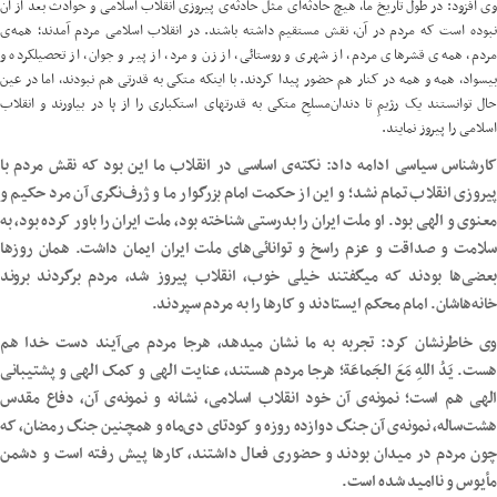
وی افزود: در طول تاریخ ما، هیچ حادثه‌ای مثل حادثه‌ی پیروزی انقلاب اسلامی و حوادث بعد از آن
نبوده است که مردم در آن، نقش مستقیم داشته باشند. در انقلاب اسلامی مردم آمدند؛ همه‌ی
مردم، همه‌ی قشرهای مردم، از شهری و روستائی، از زن و مرد، از پیر و جوان، از تحصیلکرده و
بیسواد، همه و همه در کنار هم حضور پیدا کردند. با اینکه متکی به قدرتی هم نبودند، اما در عین
حال توانستند یک رژیمِ تا دندان‌مسلحِ متکی به قدرتهای استکباری را از پا در بیاورند و انقلاب
اسلامی را پیروز نمایند.
کارشناس سیاسی ادامه داد: نکته‌ی اساسی در انقلاب ما این بود که نقش مردم با
پیروزی انقلاب تمام نشد؛ و این از حکمت امام بزرگوار ما و ژرف‌نگری آن مرد حکیم و
معنوی و الهی بود. او ملت ایران را بدرستی شناخته بود، ملت ایران را باور کرده بود، به
سلامت و صداقت و عزم راسخ و توانائی‌های ملت ایران ایمان داشت. همان روزها
بعضی‌ها بودند که میگفتند خیلی خوب، انقلاب پیروز شد، مردم برگردند بروند
خانه‌هاشان. امام محکم ایستادند و کارها را به مردم سپردند.
وی خاطرنشان کرد: تجربه به ما نشان میدهد، هرجا مردم می‌آیند دست خدا هم
هست. یَدُ اللهِ مَعَ الجَماعَة؛ هرجا مردم هستند، عنایت الهی و کمک الهی و پشتیبانی
الهی هم است؛ نمونه‌ی آن خود انقلاب اسلامی، نشانه و نمونه‌ی آن، دفاع مقدس
هشت‌ساله، نمونه‌ی آن جنگ دوازده روزه و کودتای دی‌ماه و همچنین جنگ رمضان، که
چون مردم در میدان بودند و حضوری فعال داشتند، کارها پیش رفته است و دشمن
مأیوس و ناامید شده است.