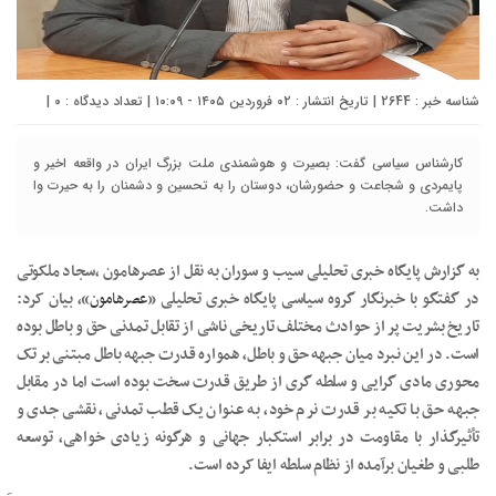
شناسه خبر : 2644 | تاریخ انتشار : ۰۲ فروردین ۱۴۰۵ - ۱۰:۰۹ | تعداد دیدگاه :
۰
|
کارشناس سیاسی گفت: بصیرت و هوشمندی ملت بزرگ ایران در واقعه اخیر و
پایمردی و شجاعت و حضورشان، دوستان را به تحسین و دشمنان را به حیرت وا
داشت.
به گزارش پایگاه خبری تحلیلی سیب و سوران به نقل از عصرهامون ،سجاد ملکوتی
در گفتگو با خبرنگار گروه سیاسی پایگاه خبری تحلیلی «
عصرهامون
»، بیان کرد:
تاریخ بشریت پر از حوادث مختلف تاریخی ناشی از تقابل تمدنی حق و باطل بوده
است. در این نبرد میان جبهه حق و باطل، همواره قدرت جبهه باطل مبتنی بر تک
محوری مادی گرایی و سلطه گری از طریق قدرت سخت بوده است اما در مقابل
جبهه حق با تکیه بر قدرت نرم خود، به عنوان یک قطب تمدنی، نقشی جدی و
تأثیرگذار با مقاومت در برابر استکبار جهانی و هرگونه زیادی خواهی، توسعه
طلبی و طغیان برآمده از نظام سلطه ایفا کرده است.