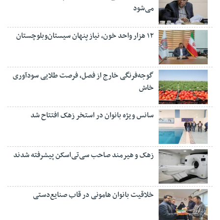
می‌شود
۱۲ هزار واحد خون، نیاز پنهان سیستان‌وبلوچستان
گوجه‌فرنگی خارج از فصل، فرصت طلایی سودآوری
خاش
سانس ویژه بانوان در استخر زهک افتتاح شد
زهک و هیرمند صاحب سی‌تی‌اسکن پیشرفته شدند
خلاقیت بانوان هامونی در قاب صنایع‌دستی