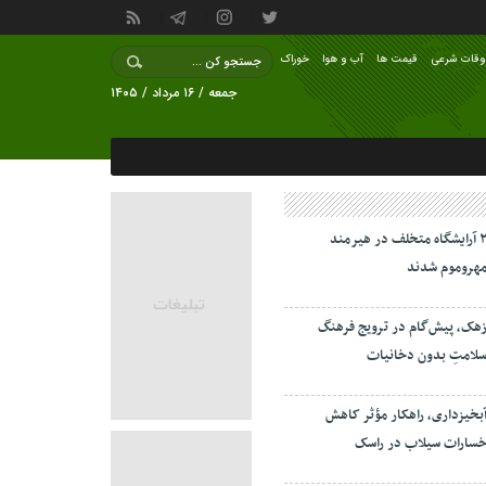
وقات شرعی
قیمت ها
آب و هوا
خوراک
جمعه / ۱۶ مرداد / ۱۴۰۵
۲ آرایشگاه متخلف در هیرمند
هروموم شدند
هک، پیش‌گام در ترویج فرهنگ
لامتِ بدون دخانیات
بخیزداری، راهکار مؤثر کاهش
سارات سیلاب در راسک