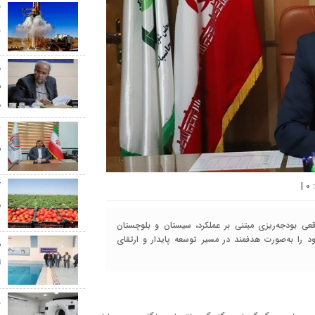
گ
ر
م
س
م
س
|
۰
گ
ط
ی بودجه‌ریزی مبتنی بر عملکرد، سیستان‌ و بلوچستان
ود را به‌صورت هدفمند در مسیر توسعه پایدار و ارتقای
س
ا
ز