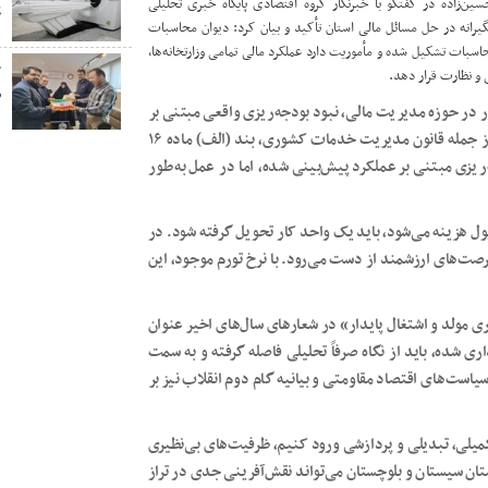
ن‌زاده در گفتگو با خبرنگار گروه اقتصادی پایگاه خبری تحلیلی
پ
یرانه در حل مسائل مالی استان تأکید و بیان کرد: دیوان محاسبات
 قانون اساسی و مواد ۱، ۲، ۳۹ و ۴۲ قانون دیوان محاسبات تشکیل شده و مأموریت دارد عملکرد مالی تمامی وزارتخانه‌ها،
خ
و نظارت قرار دهد.
ص
در حوزه مدیریت مالی، نبود بودجه‌ریزی واقعی مبتنی بر
عملکرد و محاسبه بهای تمام‌شده خدمات است. در قوانین مختلف از جمله قانون مدیریت خدمات کشوری، بند (الف) ماده ۱۶
 پنج‌ساله توسعه، بودجه‌ریزی مبتنی بر عملکرد پیش‌بینی شده، اما در عمل به‌طور
ول هزینه می‌شود، باید یک واحد کار تحویل گرفته شود. در
و فرصت‌های ارزشمند از دست می‌رود. با نرخ تورم موجود، این
اری مولد و اشتغال پایدار» در شعارهای سال‌های اخیر عنوان
ید نام‌گذاری شده، باید از نگاه صرفاً تحلیلی فاصله گرفته و به سمت
است‌های اقتصاد مقاومتی و بیانیه گام دوم انقلاب نیز بر
تکمیلی، تبدیلی و پردازشی ورود کنیم، ظرفیت‌های بی‌نظیری
ان سیستان و بلوچستان می‌تواند نقش‌آفرینی جدی در تراز