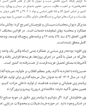
به گزارش پایگاه خبری تحلیلی سیب و سوران به نقل از عصر هامون ؛امین حسی
«
عصرهامون
»، بر اهمیت نظارت مستمر، حضور به‌موقع در میدان و رویکرد پیشگ
کشور بر اساس اصول ۵۴ و ۵۵
مؤسسات و شرکت‌های دولتی و دستگاه‌های دارای مالکیت عمومی را مورد بررسی 
مدیرکل دیوان محاسبات سیستان‌ و بلوچستان تصریح کرد: چالش مادر 
قانون الحاق (۲)، بند (۲) ماده ۲۶ و برنامه‌های
کامل محقق نشده است.
وی افزود: بودجه‌ریزی مبتنی بر عملکرد یعنی اینکه وقتی یک واحد پ
حالی‌که در عمل، با تأخیر در اجرای پروژه‌ها، هزینه‌ها افزایش یافته 
تأخیرها به معنای تحمیل هزینه فرصت از دست‌رفته به کشور است.
حسین‌زاده با اشاره به تأکید رهبر معظم انقلاب بر «تولید، سرمایه‌گذ
کرد: در سال ۱۴۰۴ که به عنوان سال سرمایه‌گذاری برای تول
برنامه‌ریزی عملیاتی و حمایت هدفمند از تولید داخلی حرکت کنیم. سی
همین محور تأکید دارند: «اقتصادی درون‌زا، پیشرو و برون‌گرا.»
وی خاطرنشان کرد: اگر بتوانیم با برنامه‌ریزی دقیق در حوزه صنایع 
در استان وجود دارد. در حوزه خرما، شیلات و محصولات دریایی، است