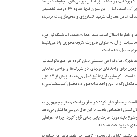
کمبود آب مواجه‌اند. بر اساس بررسی‌های انجام‌شده توسط
همکاران ما، حدود ۴۹ درصد ظرفیت اسمی مخازن جنوب استان دارای آب است، اما از این میزان تنها حدود ۴۷ درصد تخصیص
وز به جامعه هدف شامل مصارف شرب، کشاورزی و محیط‌زیست نرسیده
 و خطوط انتقال است. سد احداث شده، اما شبکه توزیع و
اسبات از آن به عنوان ضرورت نتیجه‌محوری یاد می‌کنیم؛
 شود، حاصل نشده است.
 شهرک‌ها و نواحی صنعتی بیان کرد: در حوزه تولید نیز
شابه وجود دارد. از دهه ۷۰ تاکنون، حدود ۳۲۹ قطعه زمین برای واحدهای تولیدی در شهرک‌ها و نواحی صنعتی
استان واگذار شده، اما تنها ۵۵ درصد از آن‌ها به بهره‌برداری کامل رسیده است. اگر سایر طرح‌ها نیز فعال می‌شدند، بیش از ۲۳ هزار
 دلایل رکود این واحدها به‌صورت دقیق آسیب‌شناسی و
دانست و خاطرنشان کرد: در سفر ریاست محترم جمهوری به
 بخش تولید و اشتغال استان اختصاص یافت. با این حال، بررسی‌ها نشان می‌دهد
 این موضوع باید مورد عارضه‌یابی جدی قرار گیرد؛ چراکه عواملی
ندی در پرداخت شده‌اند.
کند، کارایی آن به‌مرور کاهش می‌یابد. باید این منابع به