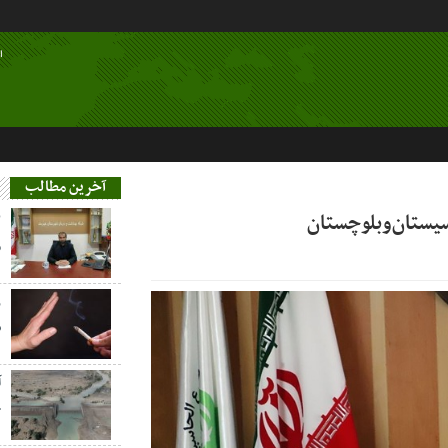
ا
آخرین مطالب
سیستان‌وبلوچستان
م
ز
س
آ
خ