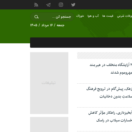
وقات شرعی
قیمت ها
آب و هوا
خوراک
جمعه / ۱۶ مرداد / ۱۴۰۵
۲ آرایشگاه متخلف در هیرمند
هروموم شدند
هک، پیش‌گام در ترویج فرهنگ
لامتِ بدون دخانیات
بخیزداری، راهکار مؤثر کاهش
سارات سیلاب در راسک