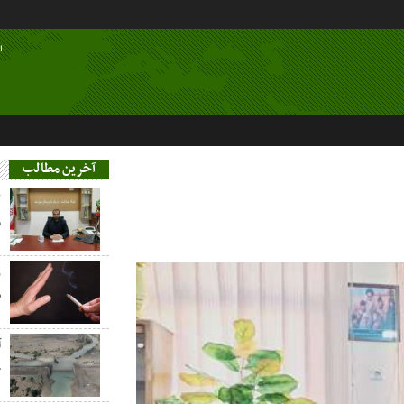
ا
آخرین مطالب
م
ز
س
آ
خ