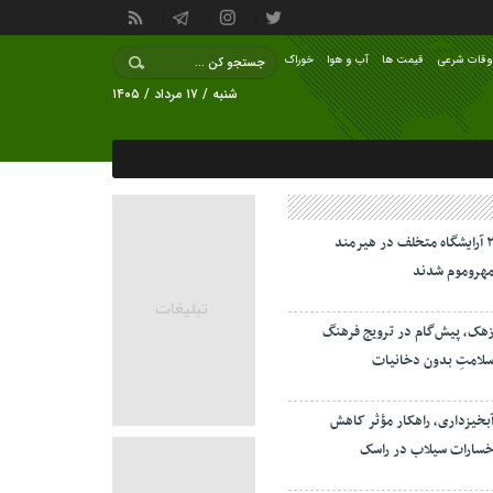
وقات شرعی
قیمت ها
آب و هوا
خوراک
شنبه / ۱۷ مرداد / ۱۴۰۵
۲ آرایشگاه متخلف در هیرمند
هروموم شدند
هک، پیش‌گام در ترویج فرهنگ
لامتِ بدون دخانیات
بخیزداری، راهکار مؤثر کاهش
سارات سیلاب در راسک