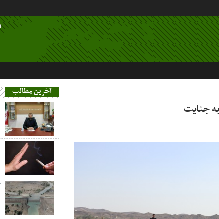
ا
آخرین مطالب
ه جنایت
م
ز
س
آ
خ