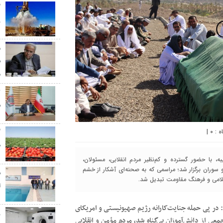
گ
ر
م
س
م
س
|
۰
گ
ط
 با حضور گسترده و کم‌نظیر مردم انقلابی، مسئولان،
سوران برگزار شد؛ مراسمی که به صحنه‌ای آشکار از خشم
س
سلامی و فرهنگ مقاومت تبدیل شد.
ا
 در پی حمله جنایت‌کارانه رژیم صهیونیستی و امریکای
ز
 از دانش‌آموزان بی‌گناه شد، مردم مؤمن و انقلابی