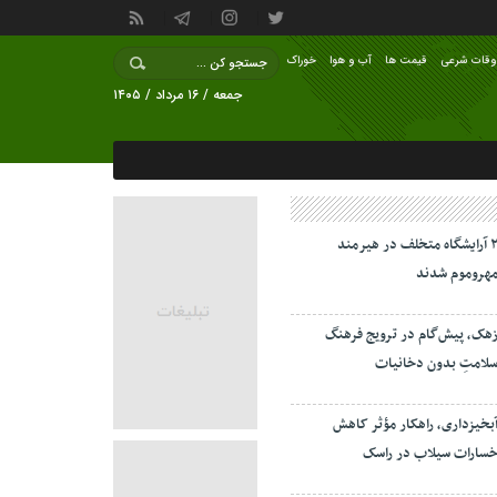
وقات شرعی
قیمت ها
آب و هوا
خوراک
جمعه / ۱۶ مرداد / ۱۴۰۵
۲ آرایشگاه متخلف در هیرمند
هروموم شدند
هک، پیش‌گام در ترویج فرهنگ
لامتِ بدون دخانیات
بخیزداری، راهکار مؤثر کاهش
سارات سیلاب در راسک