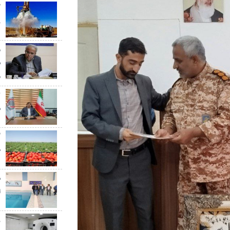
گ
ر
م
س
م
س
گ
ط
س
ا
ز