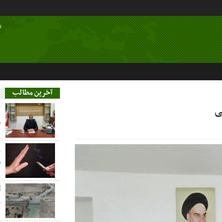
ا
آخرین مطالب
ی
م
ز
س
آ
خ