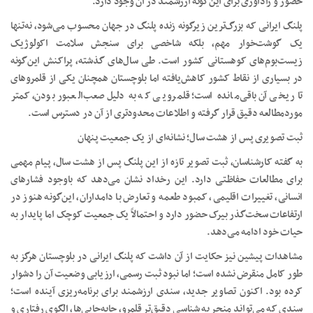
حضور و زادآوری برای این‌گونه ارزشمند در آن وجود دارد.
پلنگ ایرانی که بزرگ‌ترین زیرگونه زنده پلنگ در جهان محسوب می‌شود، نه‌تنها
یک گوشت‌خوار مهم، بلکه شاخصی برای سنجش سلامت اکولوژیک
زیست‌بوم‌های کوهستانی کشور است. طی سال‌های گذشته، پراکنش این‌گونه
در بسیاری از نقاط کشور کاهش‌یافته اما بلوچستان همچنان یکی از قلمروهای
تاریخی آن باقی‌مانده است؛ قلمرویی که به دلیل صعب‌العبور بودن، کمتر
موردمطالعه دقیق قرار گرفته و اطلاعات محدودتری از آن در دسترس است.
ثبت تصویری پس از هشت سال؛ نشانه‌ای از یک جمعیت پنهان
به گفته کارشناسان، ثبت تصویر تازه از این پلنگ پس از هشت سال، پیام مهمی
برای مطالعات حفاظتی دارد. این رخداد نشان می‌دهد که باوجود فشارهای
انسانی، تغییرات اقلیمی، کمبود طعمه و تعارض با دامداران، این‌گونه هنوز در
ارتفاعات سخت‌گذر بیرک حضور دارد و احتمالاً یک جمعیت کوچک اما پایدار به
حیات خود ادامه می‌دهد.
مشاهدات پیشین نیز حکایت از آن داشت که پلنگ ایرانی در بلوچستان هرگز به
طور کامل منقرض نشده است؛ اما نبود ثبت رسمی، ارزیابی وضعیت آن را دشوار
کرده بود. اکنون تصاویر جدید، سندی ارزشمند برای برنامه‌ریزی آینده است؛
سندی که می‌تواند منجر به شناسی دقیق‌تر قلمرو، جابه‌جایی‌ها، الگوی رفتاری و