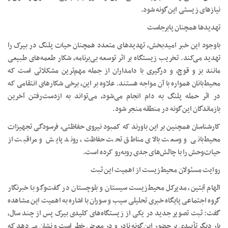
نیازهای زیستی این‌گونه شود.
تهدیدها همچنان پابرجاست
باوجود این خبر امیدبخش، تهدیدهای متعدد همچنان حیات پلنگ در بیرک را
تهدید می‌کند. تخریب زیستگاه بر اثر توسعه بی‌برنامه، شکار طعمه‌های طبیعی
مانند بز و قوچ، و درگیری با دامداران از جمله مهم‌ترین مشکلاتی است که
محیط‌بانان همواره با آن مواجه هستند. علاوه بر این، برخی شکارهای انتقامی که
در اثر حمله پلنگ به دام انجام می‌شود، می‌تواند به ازدست‌رفتن آخرین
بازماندگان این‌گونه در منطقه منجر شود.
کارشناسان همچنین بر این باورند که کمبود نیروی حفاظتی، فرسودگی تجهیزات
محیط‌بانی و وسعت بالای مناطق تحت حفاظت، روند پایش و مراقبت از
حیات‌وحش را با چالش‌های جدی روبه‌رو کرده است.
روایت مسئولان محیط‌زیست از اهمیت این ثبت
الهام آبتین، مدیرکل محیط‌زیست سیستان و بلوچستان در گفت‌وگو با خبرنگار
گروه اجتماعی پایگاه خبری تحلیلی سیب و سوران با اشاره به اهمیت این مشاهده
گفت: ثبت تصویر جدید در یکی از زیستگاه‌های کلیدی بیرک پس از چند سال،
بار دیگر تأییدی بر حضور این‌گونه نادر و در معرض خطر است و نشان می‌دهد که