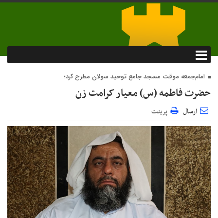
امام‌جمعه موقت مسجد جامع توحید سولان مطرح کرد؛
حضرت فاطمه (س) معیار کرامت زن
ارسال
پرینت