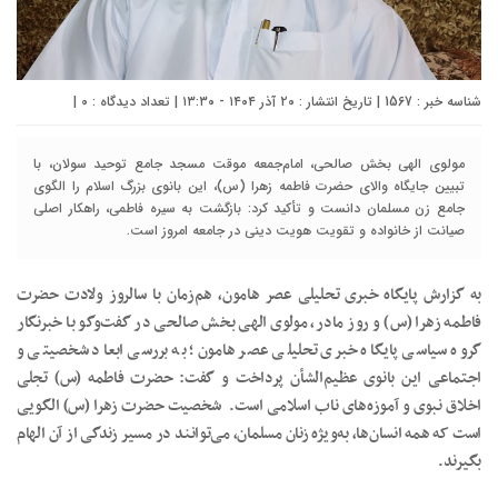
شناسه خبر : 1567 | تاریخ انتشار : ۲۰ آذر ۱۴۰۴ - ۱۳:۳۰ | تعداد دیدگاه :
۰
|
مولوی الهی بخش صالحی، امام‌جمعه موقت مسجد جامع توحید سولان، با
تبیین جایگاه والای حضرت فاطمه زهرا (س)، این بانوی بزرگ اسلام را الگوی
جامع زن مسلمان دانست و تأکید کرد: بازگشت به سیره فاطمی، راهکار اصلی
صیانت از خانواده و تقویت هویت دینی در جامعه امروز است.
به گزارش پایگاه خبری تحلیلی عصر هامون، هم‌زمان با سالروز ولادت حضرت
فاطمه زهرا (س) و روز مادر، مولوی الهی بخش صالحی در گفت‌وگو با خبرنگار
گروه سیاسی پایگاه خبری تحلیلی عصر هامون؛ به بررسی ابعاد شخصیتی و
اجتماعی این بانوی عظیم‌الشأن پرداخت و گفت: حضرت فاطمه (س) تجلی
اخلاق نبوی و آموزه‌های ناب اسلامی است. شخصیت حضرت زهرا (س) الگویی
است که همه انسان‌ها، به‌ویژه زنان مسلمان، می‌توانند در مسیر زندگی از آن الهام
بگیرند.