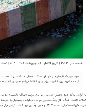
شناسه خبر : 3043 | تاریخ انتشار : ۰۵ اردیبهشت ۱۴۰۵ - ۸:۱۳ | تعداد دیدگاه :
شهید«نورالله غلامیان» از شهدای جنگ تحمیلی در قسمتی از وصیت‌نا
از امت شهید پرور کشور عزیزم ایران تقاضا می‌کنم هم‌چنان که در صحن
فعالانه داشت. هنگام آغاز جنگ تحمیلی دو بار داوطلبانه با بسیجیان به جبهه‌
شهید «نورالله غلامیان» اسفند ۱۳۶۳ در حین درگیری مورد اصابت ترکش قرار گرفت و به درجه شهادت نائل شد.