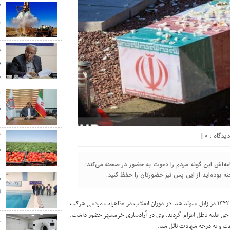
گ
ر
م
س
م
س
|
۰
گ
ط
مه‌اش این گونه مردم را دعوت به حضور در صحنه می‌کند:
ه بوده‌اید از این پس نیز حضورتان را حفظ کنید.
س
ا
به گزارش پایگاه خبری تحلیلی «سیب و سوران»، شهید «نورالله غلامیان» دی‌ماه ۱۳۴۳ در زابل متولد شد، در دوران انقلاب در تظاهرات مردمی شرکت
ها حق علیه باطل اعزام گردید. وی در آزادسازی خرمشهر حضور داشت.
ز