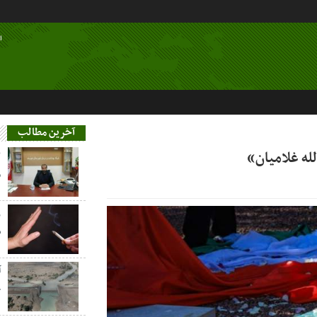
ا
آخرین مطالب
له غلامیان»
م
ز
س
آ
خ