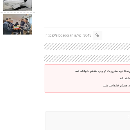
پ
خ
ص
https://sibosooran.ir/?p=3043
توسط تیم مدیریت در وب منتشر خواهد شد.
واهد شد.
اشد منتشر نخواهد شد.