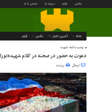
عکس
فیلم
درباره ما
تماس با ما
خانه
آخرین اخبار
عکس
فیلم
وصیت‌نامه شهید؛
دعوت به حضور در صحنه در کلام شهید«نورال
ارسال
پرینت