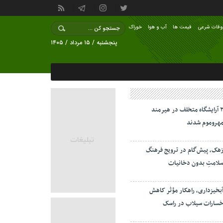
وقات شرعی
قیمت ها
آب و هوا
خوراک
پنجشنبه / ۱۵ مرداد / ۱۴۰۵
۲ آرایشگاه متخلف در هیرمند
هروموم شدند
هک، پیش‌گام در ترویج فرهنگ
لامتِ بدون دخانیات
بخیزداری، راهکار مؤثر کاهش
سارات سیلاب در راسک