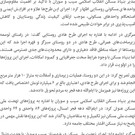
مدیر بنیاد مسکن انقلاب اسلامی سیب و سوران با تأکید بر اهمیت مقاوم‌سازی
واحدهای مسکونی روستایی اظهار کرد: اجرای این طرح‌ها علاوه بر افزایش ایمنی و
استحکام واحدهای مسکونی، موجب ارتقای کیفیت زندگی روستاییان و کاهش
آسیب‌پذیری در برابر حوادث طبیعی شده است.
سرگزی در ادامه با اشاره به اجرای طرح هادی روستایی گفت: در راستای توسعه
زیرساخت‌های عمرانی، طرح هادی در دو روستای سبزگز و فهره اجرا شد که این
روستاها از جمله مناطق فاقد دهیاری و دارای محدودیت‌های جدی دسترسی هستند،
اما بنیاد مسکن با وجود شرایط سخت جغرافیایی و کمبود امکانات، اجرای این پروژه‌ها
را در اولویت قرار داد.
وی تصریح کرد: در این دو روستا، عملیات زیرسازی و آسفالت به متراژ ۱۰ هزار مترمربع
انجام شد و برای اجرای طرح هادی، اعتباری بالغ بر ۶ میلیارد تومان اختصاص یافت که
این پروژه‌ها نیز هم‌زمان با ایام‌الله دهه فجر به مردم تحویل داده شد.
مدیر بنیاد مسکن انقلاب اسلامی سیب و سوران با اشاره به پروژه‌های نهضت ملی
مسکن عنوان کرد: در ایام‌الله دهه فجر امسال، پروژه‌های ۸۴ واحدی و ۶۴ واحدی
نهضت ملی مسکن نیز تکمیل و به متقاضیان واگذار شد که این پروژه‌ها نقش مهمی در
پاسخ به نیاز مسکن اقشار مختلف جامعه دارد.
سرگزی ادامه داد: اجرای نهضت ملی مسکن در شهرستان سیب و سوران با جدیت دنبال