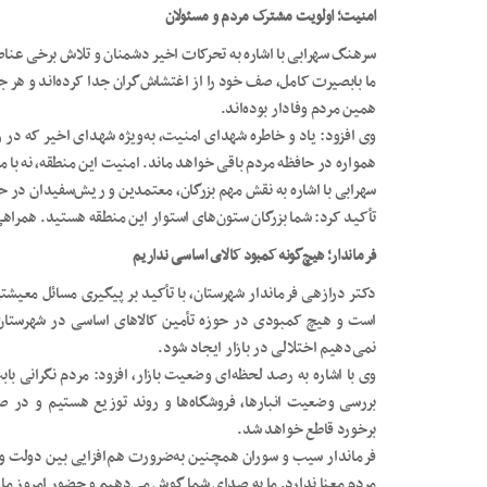
امنیت؛ اولویت مشترک مردم و مسئولان
سرهنگ سهرابی با اشاره به تحرکات اخیر دشمنان و تلاش برخی عناصر
ما بابصیرت کامل، صف خود را از اغتشاش‌گران جدا کرده‌اند و هر ج
همین مردم وفادار بوده‌اند.
وی افزود: یاد و خاطره شهدای امنیت، به‌ویژه شهدای اخیر که در 
همواره در حافظه مردم باقی خواهد ماند. امنیت این منطقه، نه با م
سهرابی با اشاره به نقش مهم بزرگان، معتمدین و ریش‌سفیدان در
تأکید کرد: شما بزرگان ستون‌های استوار این منطقه هستید. همراهی
فرماندار؛ هیچ‌گونه کمبود کالای اساسی نداریم
دکتر درازهی فرماندار شهرستان، با تأکید بر پیگیری مسائل معیشت
است و هیچ کمبودی در حوزه تأمین کالاهای اساسی در شهرستان 
نمی‌دهیم اختلالی در بازار ایجاد شود.
وی با اشاره به رصد لحظه‌ای وضعیت بازار، افزود: مردم نگرانی با
بررسی وضعیت انبارها، فروشگاه‌ها و روند توزیع هستیم و در صو
برخورد قاطع خواهد شد.
فرماندار سیب و سوران همچنین به‌ضرورت هم‌افزایی بین دولت و
مردم معنا ندارد. ما به صدای شما گوش می‌دهیم و حضور امروز ما گ