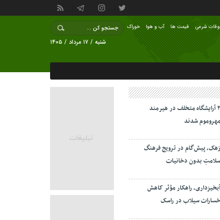
وقات شرعی
قیمت ها
آب و هوا
خوراک
شنبه / ۱۷ مرداد / ۱۴۰۵
۲ آرایشگاه متخلف در هیرمند
هروموم شدند
هک، پیش‌گام در ترویج فرهنگ
لامتِ بدون دخانیات
بخیزداری، راهکار مؤثر کاهش
سارات سیلاب در راسک