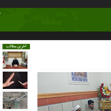
ا
آخرین مطالب
م
ز
س
آ
خ