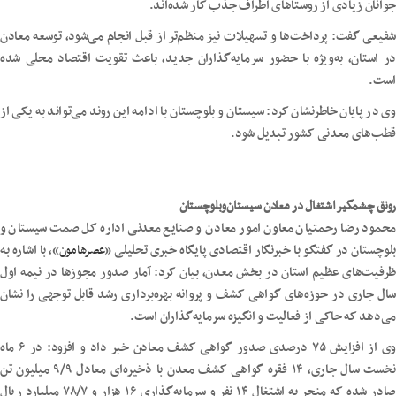
جوانان زیادی از روستاهای اطراف جذب کار شده‌اند.
شفیعی گفت: پرداخت‌ها و تسهیلات نیز منظم‌تر از قبل انجام می‌شود، توسعه معادن
در استان، به‌ویژه با حضور سرمایه‌گذاران جدید، باعث تقویت اقتصاد محلی شده
است.
وی در پایان خاطرنشان کرد: سیستان و بلوچستان با ادامه این روند می‌تواند به یکی از
قطب‌های معدنی کشور تبدیل شود.
رونق چشمگیر اشتغال در معادن سیستان‌وبلوچستان
محمود رضا رحمتیان معاون امور معادن و صنایع معدنی اداره کل صمت سیستان و
بلوچستان در گفتگو با خبرنگار اقتصادی پایگاه خبری تحلیلی «
عصرهامون
»، با اشاره به
ظرفیت‌های عظیم استان در بخش معدن، بیان کرد: آمار صدور مجوزها در نیمه اول
سال جاری در حوزه‌های گواهی کشف و پروانه بهره‌برداری رشد قابل توجهی را نشان
می‌دهد که حاکی از فعالیت و انگیزه سرمایه‌گذاران است.
وی از افزایش ۷۵ درصدی صدور گواهی کشف معادن خبر داد و افزود: در ۶ ماه
نخست سال جاری، ۱۴ فقره گواهی کشف معدن با ذخیره‌ای معادل ۹/۹ میلیون تن
صادر شده که منجر به اشتغال ۱۴ نفر و سرمایه‌گذاری ۱۶ هزار و ۷۸/۷ میلیارد ریال