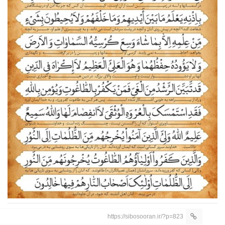
https://sibosooran.ir/?p=823