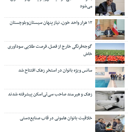
می‌شود
۱۲ هزار واحد خون، نیاز پنهان سیستان‌وبلوچستان
گوجه‌فرنگی خارج از فصل، فرصت طلایی سودآوری
خاش
سانس ویژه بانوان در استخر زهک افتتاح شد
زهک و هیرمند صاحب سی‌تی‌اسکن پیشرفته شدند
خلاقیت بانوان هامونی در قاب صنایع‌دستی