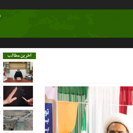
ا
آخرین مطالب
م
ز
س
آ
خ