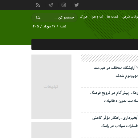
وقات شرعی
قیمت ها
آب و هوا
خوراک
شنبه / ۱۷ مرداد / ۱۴۰۵
۲ آرایشگاه متخلف در هیرمند
هروموم شدند
هک، پیش‌گام در ترویج فرهنگ
لامتِ بدون دخانیات
بخیزداری، راهکار مؤثر کاهش
سارات سیلاب در راسک