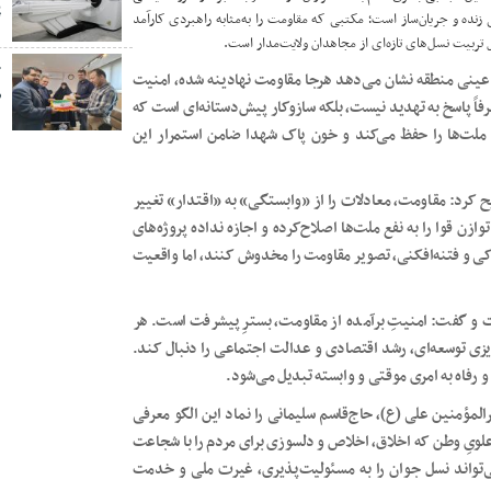
پ
ی زنده و جریان‌ساز است؛ مکتبی که مقاومت را به‌مثابه راهبردی کارآمد
 تربیت نسل‌های تازه‌ای از مجاهدان ولایت‌مدار است.
خ
عینی منطقه نشان می‌دهد هرجا مقاومت نهادینه شده، امنیت
ص
اً پاسخ به تهدید نیست، بلکه سازوکار پیش‌دستانه‌ای است که
 ملت‌ها را حفظ می‌کند و خون پاک شهدا ضامن استمرار این
 کرد: مقاومت، معادلات را از «وابستگی» به «اقتدار» تغییر
ازن قوا را به نفع ملت‌ها اصلاح‌کرده و اجازه نداده پروژه‌های
اکی و فتنه‌افکنی، تصویر مقاومت را مخدوش کنند، اما واقعیت
و گفت: امنیتِ برآمده از مقاومت، بسترِ پیشرفت است. هر
ه‌ریزی توسعه‌ای، رشد اقتصادی و عدالت اجتماعی را دنبال کند.
رفاه به امری موقتی و وابسته تبدیل می‌شود.
لمؤمنین علی (ع)، حاج‌قاسم سلیمانی را نماد این الگو معرفی
 علویِ وطن که اخلاق، اخلاص و دلسوزی برای مردم را با شجاعت
ی‌تواند نسل جوان را به مسئولیت‌پذیری، غیرت ملی و خدمت