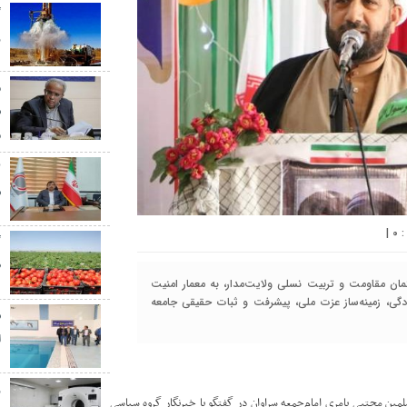
گ
ر
م
س
م
س
|
۰
گ
ط
تمان مقاومت و تربیت نسلی ولایت‌مدار، به معمار امنیت
ادگی، زمینه‌ساز عزت ملی، پیشرفت و ثبات حقیقی جامعه
س
ا
ز
مین مجتبی بامری امام‌جمعه سراوان در گفتگو با خبرنگار گروه سیاسی