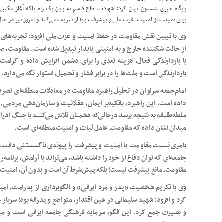
پایگاه خبری
شستون
، بیان کرد: شهادت حاج قاسم نه پایان یک راه، بلکه آغاز مکتب
برای صیانت از امنیت، عزت ملی و پیشرفت پایدار تعریف می‌کند و امروز نیز در حال
وی با تبیین نقش مقاومت در حفظ امنیت و عزت ملی افزود: تجربه‌های 
از حالت شکننده خارج و به امنیتی پایدار تبدیل شده است. مقاومت، صرف
با بازدارندگی فعال، هزینه تعدی را برای دشمن افزایش داده و کرامت
بازدارندگی است و ملت‌ها را در برابر فشار و تحمیل، استوار نگه می‌دارد.
امام‌جمعه سراوان در تحلیل راهبرد مقاومت در معادلات منطقه‌ای تصریح
داده است. این راهبرد، باتکیه‌بر ایمان، عقلانیت و سازمان‌دهی مردمی، تو
سلطه‌طلبانه به نتیجه برسد درحالی‌که دشمنان تلاش می‌کنند با جنگ ادر
میدان نشان داده که مقاومت، عامل ثبات و امنیت منطقه‌ای است.
بامری نسبت مقاومت با امنیت و پیشرفت را پیوندی ناگسستنی دانست 
جامعه‌ای که توان دفاع از خود را داشته باشد، می‌تواند با آرامش، برنام
مقاومت، مانع پیشرفت نیست؛ بلکه پیش‌شرط آن است و بدون آن، امنیت و 
وی با تکریم شخصیت «پدر و مرد ایرانی» و الگوبرداری از پدرامت، امیرا
کرد و افزود: شهید سلیمانی در عین اقتدار، متواضع و پدرانه بود؛ سرباز
و بصیرت جمع کرد. این الگو، سرمایه فرهنگی جامعه ایرانی است و م