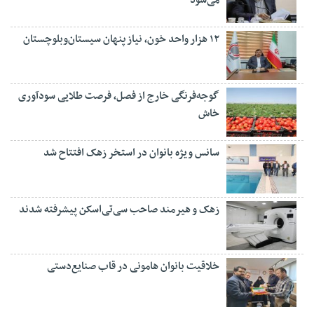
می‌شود
۱۲ هزار واحد خون، نیاز پنهان سیستان‌وبلوچستان
گوجه‌فرنگی خارج از فصل، فرصت طلایی سودآوری
خاش
سانس ویژه بانوان در استخر زهک افتتاح شد
زهک و هیرمند صاحب سی‌تی‌اسکن پیشرفته شدند
خلاقیت بانوان هامونی در قاب صنایع‌دستی