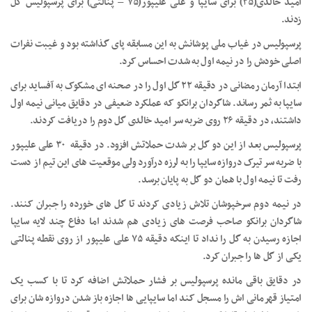
امید خالدی(۲۵) برای سایپا و علی علیپور(۷۵ – پنالتی) برای پرسپولیس گل
زدند.
پرسپولیس در غیاب ملی پوشانش به این مسابقه پای گذاشته بود و غیبت نفرات
اصلی خودش را در نیمه اول به شدت احساس کرد.
ابتدا آرمان رمضانی در دقیقه ۲۲ گل اول را در صحنه ای مشکوک به آفساید برای
سایپا به ثمر رساند. شاگردان برانکو که عملکرد ضعیفی در دقایق میانی نیمه اول
داشتند، در دقیقه ۲۶ روی ضربه سر امید خالدی گل دوم را دریافت کردند.
پرسپولیس بعد از این دو گل بر شدت حملاتش افزود. در دقیقه ۳۰ علی علیپور
با ضربه سر تیرک دروازه سایپا را به لرزه درآورد ولی موقعیت های این تیم از دست
رفت تا نیمه اول با همان دو گل به پایان برسد.
در نیمه دوم سرخپوشان تلاش زیادی کردند تا گل های خورده را جبران کنند.
شاگردان برانکو صاحب فرصت های زیادی هم شدند اما دفاع چند لایه سایپا
اجازه رسیدن به گل را نداد تا اینکه دقیقه ۷۵ علی علیپور از روی نقطه پنالتی
یکی از گل ها را جبران کرد.
در دقایق باقی مانده پرسپولیس بر فشار حملاتش اضافه کرد تا با کسب یک
امتیاز قهرمانی اش را مسجل کند اما سایپایی ها اجازه باز شدن دروازه شان برای