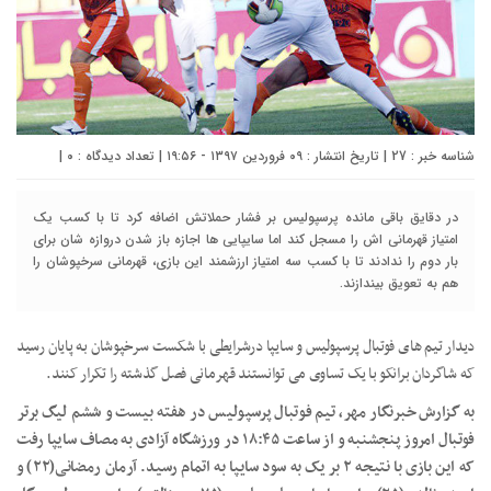
شناسه خبر : 27 | تاریخ انتشار : ۰۹ فروردین ۱۳۹۷ - ۱۹:۵۶ | تعداد دیدگاه :
۰
|
در دقایق باقی مانده پرسپولیس بر فشار حملاتش اضافه کرد تا با کسب یک
امتیاز قهرمانی اش را مسجل کند اما سایپایی ها اجازه باز شدن دروازه شان برای
بار دوم را ندادند تا با کسب سه امتیاز ارزشمند این بازی، قهرمانی سرخپوشان را
هم به تعویق بیندازند.
دیدار تیم های فوتبال پرسپولیس و سایپا درشرایطی با شکست سرخپوشان به پایان رسید
که شاگردان برانکو با یک تساوی می توانستند قهرمانی فصل گذشته را تکرار کنند.
به گزارش خبرنگار مهر، تیم فوتبال پرسپولیس در هفته بیست و ششم لیگ برتر
فوتبال امروز پنجشنبه و از ساعت ۱۸:۴۵ در ورزشگاه آزادی به مصاف سایپا رفت
که این بازی با نتیجه ۲ بر یک به سود سایپا به اتمام رسید. آرمان رمضانی(۲۲) و