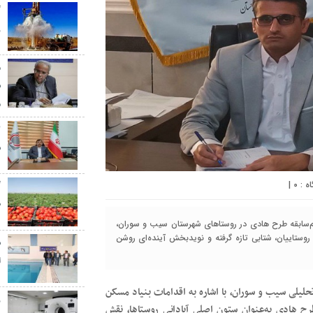
گ
ر
م
س
م
س
|
۰
گ
ط
‌سابقه طرح هادی در روستاهای شهرستان سیب و سوران،
وستاییان، شتابی تازه گرفته و نویدبخش آینده‌ای روشن
س
ا
حلیلی سیب و سوران، با اشاره به اقدامات بنیاد مسکن
ز
رح هادی به‌عنوان ستون اصلی آبادانی روستاها، نقش