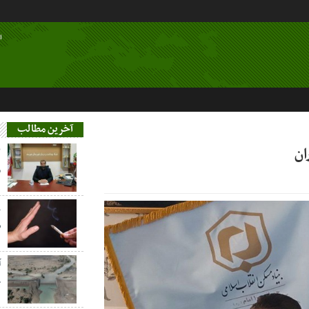
ا
آخرین مطالب
ان
م
ز
س
آ
خ