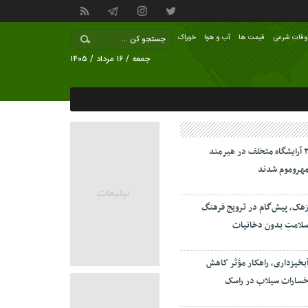
وقات شرعی
قیمت ها
آب و هوا
خوراک
جمعه / ۱۶ مرداد / ۱۴۰۵
۲ آرایشگاه متخلف در هیرمند
هروموم شدند
هک، پیش‌گام در ترویج فرهنگ
لامتِ بدون دخانیات
بخیزداری، راهکار مؤثر کاهش
سارات سیلاب در راسک