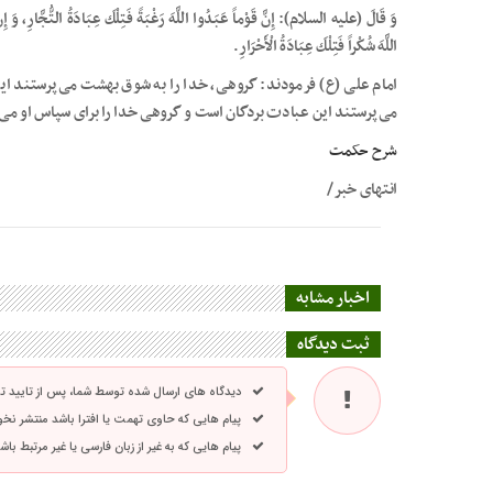
وَ قَالَ (علیه السلام): إِنَّ قَوْماً عَبَدُوا اللَّهَ رَغْبَةً فَتِلْكَ عِبَادَةُ التُّجَّارِ، وَ إِنَّ 
اللَّهَ شُكْراً فَتِلْكَ عِبَادَةُ الْأَحْرَارِ.
امام علی (ع) فرمودند: گروهی، خدا را به شوق بهشت می‌پرستند ای
می‌پرستند این عبادت بردگان است و گروهی خدا را برای سپاس او می‌
شرح حکمت
انتهای خبر/
اخبار مشابه
ثبت دیدگاه
دیدگاه های ارسال شده توسط شما، پس از تایید 
پیام هایی که حاوی تهمت یا افترا باشد منتشر نخ
پیام هایی که به غیر از زبان فارسی یا غیر مرتبط ب