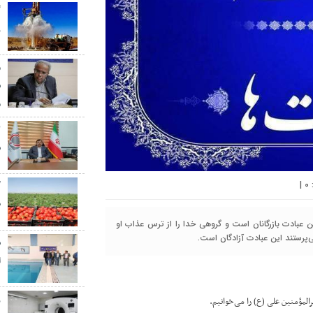
گ
ر
م
س
م
س
|
۰
گ
ط
ن عبادت بازرگانان است و گروهی خدا را از ترس عذاب او
‌پرستند این عبادت آزادگان است.
س
ا
ز
المؤمنین علی (ع) را می‌خوانیم.