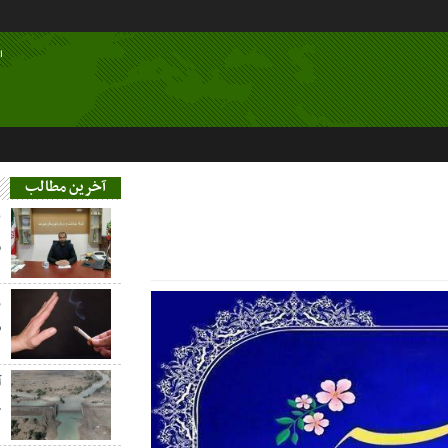
ا
آخرین مطالب
م
ز
س
آ
خ