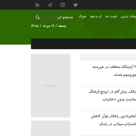
وقات شرعی
قیمت ها
آب و هوا
خوراک
جمعه / ۱۶ مرداد / ۱۴۰۵
۲ آرایشگاه متخلف در هیرمند
هروموم شدند
هک، پیش‌گام در ترویج فرهنگ
لامتِ بدون دخانیات
بخیزداری، راهکار مؤثر کاهش
سارات سیلاب در راسک