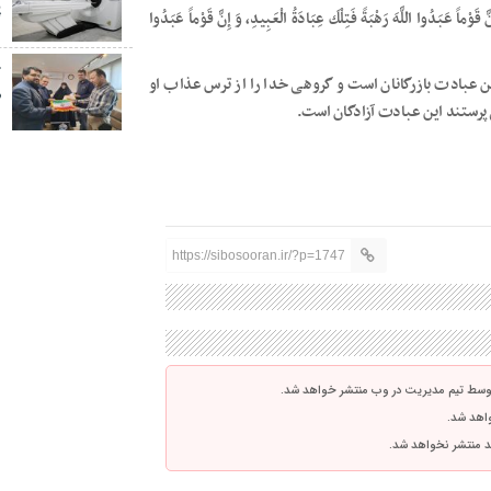
پ
قَوْماً عَبَدُوا اللَّهَ رَهْبَةً فَتِلْكَ عِبَادَةُ الْعَبِيدِ، وَ إِنَّ قَوْماً عَبَدُوا
خ
ن عبادت بازرگانان است و گروهی خدا را از ترس عذاب او
ص
پرستند این عبادت آزادگان است.
https://sibosooran.ir/?p=1747
توسط تیم مدیریت در وب منتشر خواهد شد.
واهد شد.
اشد منتشر نخواهد شد.