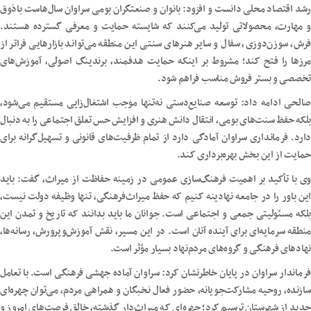
رشد اقتصاد محلی دانست و افزود: بانوان و صنعتگران بومی سراوان سال‌هاست باذوق
و مهارت، محصولاتی تولید می‌کنند که شایسته حمایت و معرفی گسترده هستند.
فرش، سوزن‌دوزی، سفال و سایر هنرهای سنتی این منطقه می‌تواند بازارهایی فراتر از
مرزها را فتح کند؛ مشروط بر اینکه حمایت هدفمند، برندینگ اصولی، آموزش‌های
تخصصی و بستر فروش مناسب فراهم شود.
صالحی ادامه داد: توسعه صنایع‌دستی نه‌تنها موجب اشتغال‌زایی مستقیم می‌شود،
بلکه حفظ سنت‌های بومی، انتقال دانش هنری و افزایش حس تعلق اجتماعی را به دنبال
دارد. فرمانداری سراوان آمادگی دارد از تمام ظرفیت‌های قانونی و تسهیل‌گرانه برای
حمایت از این بخش بهره‌برداری کند.
وی با تأکید بر اهمیت فرهنگ‌سازی عمومی در زمینه حفاظت از میراث، گفت: باید
این باور را در جامعه نهادینه کنیم که حفظ میراث‌فرهنگی، تنها وظیفه دولت نیست،
بلکه مسئولیتی جمعی و اجتماعی است. جوانان ما باید بدانند که تاریخ و تمدن این
منطقه سرمایه‌ای برای آینده آنان است. در این مسیر، نقش آموزش‌وپرورش، رسانه‌ها،
نهادهای فرهنگی و گروه‌های مردم‌نهاد بسیار مؤثر است.
فرماندار سراوان در پایان خاطرنشان کرد: سراوان آماده جهشی فرهنگی است. با تعامل
سازنده، روحیه مشارکت‌جویانه، حضور فعال نخبگان و همراهی مردم، می‌توان چهره‌ای
جدید از شهرستان ترسیم کرد؛ چهره‌ای که میراث‌دار گذشته، خالق فرصت‌های امروز و