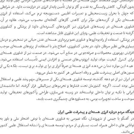
کارشناسان انرژی معتقدند انرژی هسته‌ای در مقایسه با سوخت‌های فسیلی، مزایایی چون تولید برق
بدون آلودگی، کاهش وابستگی به نفت و گاز و توان تأمین پایدار انرژی در درازمدت دارد. در شرایطی
که جهان با بحران زیست‌محیطی و تغییرات اقلیمی دست‌وپنجه نرم می‌کند، استفاده از انرژی
هسته‌ای یکی از گزینه‌های مؤثر برای کاهش گازهای گلخانه‌ای محسوب می‌شود. علاوه بر آن،
فناوری هسته‌ای در زمینه‌های غیرانرژی نیز کاربردهای گسترده‌ای دارد؛ از پزشکی و کشاورزی
گرفته تا صنعت و تحقیقات علمی، ردپای این فناوری قابل مشاهده است.
در پزشکی، استفاده از رادیوداروها و فناوری تصویربرداری هسته‌ای نقش حیاتی در تشخیص و درمان
بیماری‌هایی نظیر سرطان دارد. در بخش کشاورزی، اصلاح بذر با استفاده از پرتوهای هسته‌ای موجب
افزایش بهره‌وری محصولات و صرفه‌جویی در منابع آب می‌شود. در صنعت نیز از فناوری هسته‌ای
برای کنترل کیفیت مواد، تولید ایزوتوپ‌های صنعتی و افزایش ایمنی تأسیسات استفاده می‌شود.
همه این موارد نشان می‌دهد انرژی هسته‌ای صرفاً ابزاری برای تولید برق نیست، بلکه یکی از
ستون‌های اصلی پیشرفت علمی و رفاه اجتماعی هر کشور به شمار می‌رود.
در ایران نیز از دو دهه گذشته، توسعه فناوری هسته‌ای یکی از مسیرهای مهم رشد علمی و استقلال
ملی بوده است. اگرچه کشورمان تحت فشارها و تحریم‌های بین‌المللی قرار گرفته، اما دانشمندان
ایرانی با تکیه بر توان داخلی توانسته‌اند در زمینه غنی‌سازی، طراحی رآکتورهای تحقیقاتی، تولید
سوخت و ساخت تجهیزات بومی، به دستاوردهای چشمگیری دست یابند.
دیدگاه مردم درباره انرژی هسته‌ای و پیشرفت علمی ایران
در گفتگو با جمعی از شهروندان، نگاه عمومی به فناوری هسته‌ای با نوعی افتخار ملی و باور به
توانایی‌های داخلی همراه است. بسیاری از مردم، توسعه هسته‌ای را نشانه استقلال علمی کشور
می‌دانند.