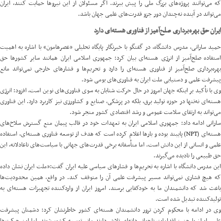
که می‌توانند پروژه‌های بزرگ ملی را پیش ببرند. اگر مسئولان از این نیروها حمایت کنند، ایران
می‌تواند در آینده نه‌چندان دور جزو قدرت‌های علمی جهان باشد.
ایران حق بهره‌برداری صلح‌آمیز از فناوری هسته‌ای دارد
مید سارانی، مدرس دانشگاه، در گفتگو با خبرنگار پایگاه تحلیلی «
عصرهامون
» با اشاره به اهمیت
استفاده صلح‌آمیز از انرژی هسته‌ای بیان کرد: جمهوری اسلامی ایران همانند سایر کشورها حق
بهره‌برداری صلح‌آمیز از فناوری هسته‌ای را دارد و تحریم‌ها و فشارهای خارجی نمی‌تواند مانع
پیشرفت علمی و دستیابی ملت ایران به فناوری‌های بومی شود.
وی با تأکید بر اینکه جهان امروز در حال حرکت شتابان به سوی فناوری‌های نوین است، افزود: انرژی
هسته‌ای نه‌تنها در حوزه تولید برق، بلکه در پزشکی، صنایع و کشاورزی نیز کاربرد دارد. این فناوری
می‌تواند به ارتقای سلامت عمومی و رشد اقتصادی کشور منجر شود.
سارانی ادامه داد: جمهوری اسلامی ایران به تعهدات خود در قالب پیمان منع گسترش سلاح‌های
هسته‌ای (NPT) پایبند بوده و بارها اعلام کرده است که هدف از توسعه فناوری هسته‌ای، استفاده
علمی و انسانی از این دانش است. اما متأسفانه برخی قدرت‌های جهانی با سیاست‌های ناعادلانه، این
حق طبیعی را نادیده می‌گیرند.
این مدرس دانشگاه با اشاره به تحریم‌ها و فشارهای سیاسی علیه ایران گفت:«ملت ایران نشان داده
که هیچ فشاری نمی‌تواند مسیر پیشرفت علمی آن را متوقف کند. در واقع، همین محدودیت‌ها
باعث شد که دانشمندان ما به خودکفایی برسند. امروز ایران از واردکننده تجهیزات هسته‌ای به
تولیدکننده تبدیل شده است.
وی در ادامه با محکوم کردن ترور دانشمندان هسته‌ای کشور خاطرنشان کرد: دشمنان پیشرفت