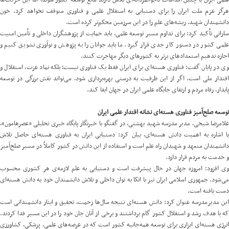
علمی ایران با چنین اقدامات ناجوانمردانه‌ای تلاش دارند مانع توسعه کشور شوند، اما این حرکت‌ها
هرگز عزم ملت ایران را برای دستیابی به استقلال علمی و فناوری متوقف نخواهد کرد. خون
دانشمندان شهید، ریشه‌های علم را در این سرزمین محکم‌تر کرده است.
سارانی تأکید کرد: برای تداوم مسیر توسعه علمی، باید حمایت از پژوهشگران داخلی و تأمین امنیت
علمی کشور در دستور کار جدی قرار گیرد. ما باید جوانان را به پژوهش و نوآوری تشویق کنیم و
اجازه ندهیم استعدادهای برتر به کشورهای دیگر مهاجرت کنند.
وی در پایان گفت: فناوری هسته‌ای برای ایران فقط یک فناوری نیست؛ بلکه نماد عزت، استقلال و
اقتدار ملی است. اگر از این ظرفیت به درستی بهره‌برداری شود، می‌تواند نقش بزرگی در توسعه
پایدار، رفاه مردم و ارتقای جایگاه علمی ایران در جهان ایفا کند.
توسعه صلح‌آمیز فناوری هسته‌ای نشانه اقتدار علمی ایران
غلامرضا شیخی، مدیر مدرسه شهید بهشتی، در گفتگو با خبرنگار پایگاه خبری تحلیلی «
عصرهامون
»،
با اشاره‌ به اهمیت دانش هسته‌ای، بیان کرد: دستیابی ایران به فناوری هسته‌ای حاصل تلاش
دانشمندان متعهد و شهیدان راه علم است و استفاده از این دانش در کشور کاملاً در مسیر صلح‌آمیز
و خدمت به مردم قرار دارد.
وی افزود: امروزه جهان در حال پیشرفت است و دستیابی به علم لازمه‌ی هر کشوری محسوب
می‌شود. جمهوری اسلامی ایران نیز با اتکا به توان داخلی و تلاش دانشمندان خود به دانش هسته‌ای
دست یافته است.
این مدیرمدرسه عنوان کرد: دانش هسته‌ای نتیجه سال‌ها زحمت، تحقیق و ایثار دانشمندانی است
که با هدف رشد و استقلال کشور گام برداشتند و برخی از آنان جان خود را در این مسیر فدا کردند.
انرژی هسته‌ای ابزاری برای توسعه همه‌جانبه کشور است که در عرصه‌های علمی، پزشکی، کشاورزی