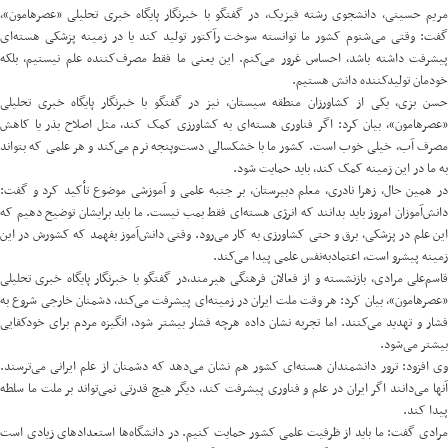
مریم حسینی، دانشجوی رشته فیزیک، در گفتگو با خبرنگار پایگاه خبری تحلیلی «
عصرهامون
»،
گفت: وقتی می‌شنوم کشور ما توانسته سوخت رآکتور تولید کند یا در زمینه پزشکی هسته‌ای
پیشرفت داشته باشد، احساس غرور می‌کنم. این یعنی ما فقط مصرف‌کننده علم نیستیم، بلکه
خودمان تولیدکننده دانش هستیم.
حسن بزی، یکی از کشاورزان منطقه سیستان، نیز در گفتگو با خبرنگار پایگاه خبری تحلیلی
«
عصرهامون
»، بیان کرد: اگر فناوری هسته‌ای به کشاورزی کمک کند، مثل اصلاح بذر یا کاهش
مصرف آب، خیلی خوب است. کشور ما با خشکسالی دست‌و‌پنجه نرم می‌کند و هر علمی که بتواند
به ما در این زمینه کمک کند، باید حمایت شود.
در همین حال، زهرا نادری، معلم دبیرستان، بر جنبه علمی و آموزشی موضوع تأکید کرد و گفت:
دانش‌آموزان امروز باید بدانند که انرژی هسته‌ای فقط بمب نیست. ما باید برایشان توضیح دهیم که
این علم در پزشکی، برق و حتی کشاورزی به کار می‌رود. وقتی دانش‌آموز بفهمد که کشورش در این
زمینه پیشرو است، اعتمادبه‌نفس علمی پیدا می‌کند.
قاسم‌علی مرادی، بازنشسته و از فعالان فرهنگی هیرمند،در گفتگو با خبرنگار پایگاه خبری تحلیلی
«
عصرهامون
»، بیان کرد: هر وقت ملت ایران در زمینه‌ای پیشرفت می‌کند، دشمنان خارجی شروع به
فشار و تهدید می‌کنند. اما تجربه نشان داده هرچه فشار بیشتر شود، انگیزه مردم برای خودکفایی
بیشتر می‌شود.
وی افزود: ترور دانشمندان هسته‌ای کشور هم نشان می‌دهد که دشمنان از علم ایرانی می‌ترسند.
آنها می‌دانند اگر ایران در علم و فناوری پیشرفت کند، دیگر هیچ قدرتی نمی‌تواند بر ملت ما سلطه
پیدا کند.
مرادی گفت: ما باید از ظرفیت علمی کشور حمایت کنیم. در دانشگاه‌ها استعدادهای زیادی است