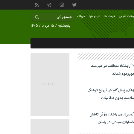
وقات شرعی
قیمت ها
آب و هوا
خوراک
پنجشنبه / ۱۵ مرداد / ۱۴۰۵
۲ آرایشگاه متخلف در هیرمند
هروموم شدند
هک، پیش‌گام در ترویج فرهنگ
لامتِ بدون دخانیات
بخیزداری، راهکار مؤثر کاهش
سارات سیلاب در راسک