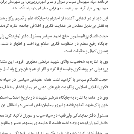
فرمانده سپاه شهرستان سیب و سوران و مدیر آموزش‌وپرورش این شهرستان برگزار
مورد بررسی قرار گرفت و بر تقویت هم‌افزایی میان این دو نهاد تأکید شد.
این دیدار در فضایی آکنده از احترام به جایگاه علم و تعلیم برگزار 
به نقش بی‌بدیل معلمان در هدایت فکری و اخلاقی جامعه اشاره کردند 
حجت‌الاسلام‌والمسلمین حاج احمد سیاسر مسئول دفتر نمایندگی ولی‌ف
جایگاه رفیع معلم در منظومه فکری اسلام پرداخت و اظهار داشت: 
به‌سوی کمال و حقیقت است.
وی با اشاره به شخصیت والای شهید مرتضی مطهری افزود: این متفک
بی‌بدیلی در روشنگری جامعه ایفا کرد و آثار او همچنان چراغ راه نسل
حجت‌الاسلام سیاسر با گرامیداشت هفته عقیدتی سیاسی در سپاه تص
فکری انقلاب اسلامی و تقویت باورهای دینی در میان اقشار مختلف جام
وی در ادامه با اشاره به جایگاه «رهبر شهید» در تاریخ انقلاب اسلا
خون پاک شهدا تداوم‌یافته و امروز معلمان نقش اساسی در انتقال این ا
مسئول دفتر نمایندگی ولی‌فقیه در سپاه سیب و سوران تأکید کرد: معلم
دانش‌آموزان توجه ویژه داشته باشند تا جامعه‌ای متعهد، بصیر و مقاوم
وی خاطرنشان کرد: دشمنان با بهره‌گیری از ابزارهای فرهنگی و رسان