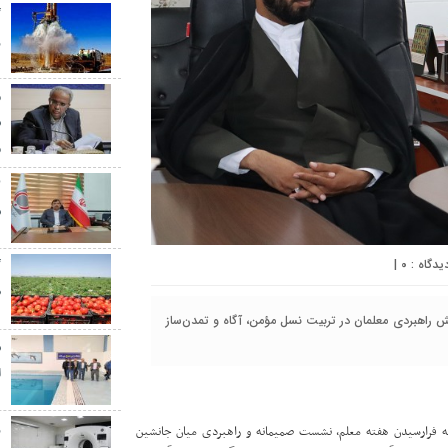
گ
ر
م
س
م
س
|
۰
گ
ط
ش راهبردی معلمان در تربیت نسل مؤمن، آگاه و تمدن‌ساز
س
ا
ز
نه فرارسیدن هفته معلم، نشست صمیمانه و راهبردی میان جانشین