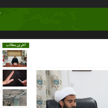
ا
آخرین مطالب
م
ز
س
آ
خ