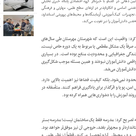
ن دهانی در گفتگو با خبرنگار گروه اقتصادی پایگاه خبری تحلیلی
پ
نقشی اساسی و انکارناپذیر در ارتقای سطح علمی، مهارتی و فرهنگی
تجهیزات کمک‌آموزشی، آزمایشگاه‌ها و محیط‌های پرورشی استاندارد،
خ
‌نفس دانش‌آموزان را نیز تقویت می‌کند.
ص
 کرد: واقعیت این است که شهرستان مهرستان طی سال‌های
، صرفاً یک مشکل مقطعی یا مربوط به یک دوره خاص نیست،
کندگی جغرافیایی و محدودیت منابع بوده است. در بسیاری
واقعی دانش‌آموزان نبودند و همین مسئله موجب شکل‌گیری
انش‌آموزان می‌شد.
ود نمی‌شود، بلکه کیفیت فضاها نیز اهمیت بالایی دارد.
امن، پویا و اثرگذار برای یادگیری فراهم کنند. متأسفانه در
ند آموزش را با دشواری‌هایی همراه کرده بود.
معه تصریح کرد: مدرسه فقط یک ساختمان نیست؛ مدرسه بستر
داردتر و مجهزتر باشد، خروجی آن نیز موفق‌تر خواهد بود.
 در محیطی آرام تحصیل می‌کند، قطعاً از نظر علمی و