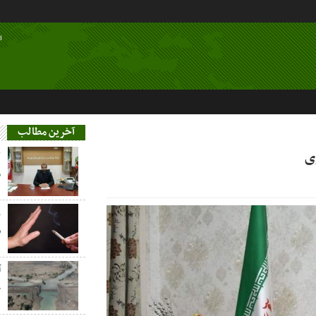
ا
آخرین مطالب
ی
م
ز
س
آ
خ