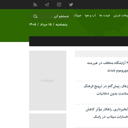
وقات شرعی
قیمت ها
آب و هوا
خوراک
پنجشنبه / ۱۵ مرداد / ۱۴۰۵
۲ آرایشگاه متخلف در هیرمند
هروموم شدند
هک، پیش‌گام در ترویج فرهنگ
لامتِ بدون دخانیات
بخیزداری، راهکار مؤثر کاهش
سارات سیلاب در راسک