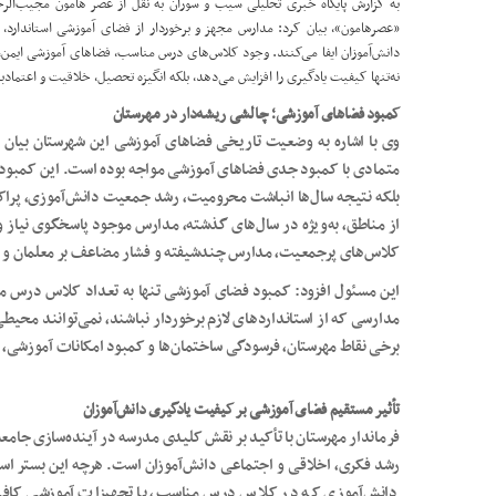
به گزارش پایگاه خبری تحلیلی سیب و سوران به نقل از عصر هامون مجیب‌الرحم
«
عصرهامون
»، بیان کرد: مدارس مجهز و برخوردار از فضای آموزشی استاندارد، 
دانش‌آموزان ایفا می‌کنند. وجود کلاس‌های درس مناسب، فضاهای آموزشی ایمن، 
نه‌تنها کیفیت یادگیری را افزایش می‌دهد، بلکه انگیزه تحصیل، خلاقیت و اعتمادبه
کمبود فضاهای آموزشی؛ چالشی ریشه‌دار در مهرستان
وی با اشاره به وضعیت تاریخی فضاهای آموزشی این شهرستان بیان
متمادی با کمبود جدی فضاهای آموزشی مواجه بوده است. این کمبود
بلکه نتیجه سال‌ها انباشت محرومیت، رشد جمعیت دانش‌آموزی، پرا
از مناطق، به‌ویژه در سال‌های گذشته، مدارس موجود پاسخگوی نیاز 
کلاس‌های پرجمعیت، مدارس چندشیفته و فشار مضاعف بر معلمان و د
این مسئول افزود: کمبود فضای آموزشی تنها به تعداد کلاس درس محد
مدارسی که از استانداردهای لازم برخوردار نباشند، نمی‌توانند محیطی 
برخی نقاط مهرستان، فرسودگی ساختمان‌ها و کمبود امکانات آموزشی، رو
تأثیر مستقیم فضای آموزشی بر کیفیت یادگیری دانش‌آموزان
فرماندار مهرستان با تأکید بر نقش کلیدی مدرسه در آینده‌سازی جا
رشد فکری، اخلاقی و اجتماعی دانش‌آموزان است. هرچه این بستر استان
دانش‌آموزی که در کلاس درس مناسب، با تجهیزات آموزشی کافی و