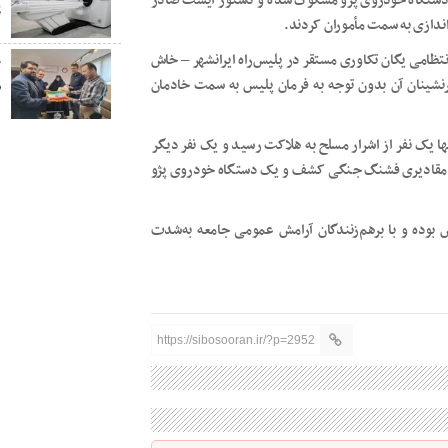
یک دستگاه خودروی پژو مشکوک شده و دستور ایست صادر
پ
اندازی به سمت مأموران کردند.
تظامی یگان تکاوری مستقر در پلیس‌راه ایرانشهر – خاش
خ
شینان آن بدون توجه به فرمان پلیس به سمت خادمان
ص
آنها یک نفر از اشرار مسلح به هلاکت رسید و یک نفر دیگر
بضه سلاح کلاشینکف، ۷ تیغه خشاب و مقادیری فشنگ جنگی کشف و یک دستگاه خودروی پژو
 بوده و با برهم‌زنندگان آرامش عمومی جامعه به‌شدت
https://sibosooran.ir/?p=2952