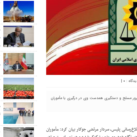
گ
ر
م
س
م
س
|
۰
گ
ط
رور مسلح و دستگیری همدست وی در درگیری با مأموران
س
ا
اع‌رسانی پلیس، سردار مرتضی جوکار بیان کرد: مأموران
ز