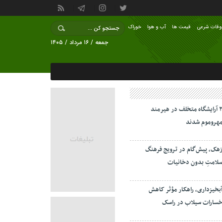
وقات شرعی
قیمت ها
آب و هوا
خوراک
جمعه / ۱۶ مرداد / ۱۴۰۵
۲ آرایشگاه متخلف در هیرمند
هروموم شدند
هک، پیش‌گام در ترویج فرهنگ
لامتِ بدون دخانیات
بخیزداری، راهکار مؤثر کاهش
سارات سیلاب در راسک