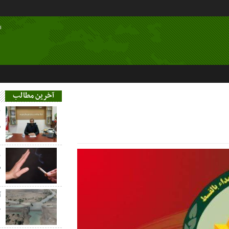
ا
آخرین مطالب
م
ز
س
آ
خ