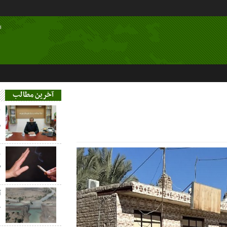
ا
آخرین مطالب
م
ز
س
آ
خ