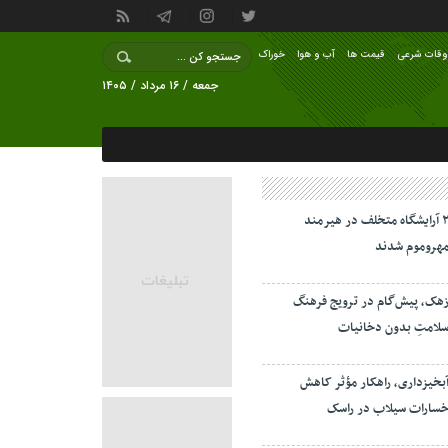
وقات شرعی
قیمت ها
آب و هوا
خوراک
جمعه / ۱۶ مرداد / ۱۴۰۵
۲ آرایشگاه متخلف در هیرمند
هروموم شدند
هک، پیش‌گام در ترویج فرهنگ
لامتِ بدون دخانیات
بخیزداری، راهکار مؤثر کاهش
سارات سیلاب در راسک