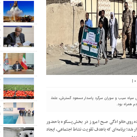
گ
ر
م
س
م
س
|
۰
گ
ط
 سپاه سیب و سوران سرگرد پاسدار مسعود گسترش، علما،
م همراه بود.
س
ا
ده‌روی خانوادگی صبح امروز در بخش پسکوه با حضور
ار شد؛ برنامه‌ای که باهدف تقویت نشاط اجتماعی، ایجاد
ز