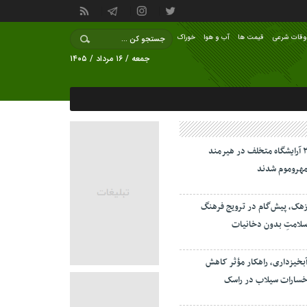
وقات شرعی
قیمت ها
آب و هوا
خوراک
جمعه / ۱۶ مرداد / ۱۴۰۵
۲ آرایشگاه متخلف در هیرمند
هروموم شدند
هک، پیش‌گام در ترویج فرهنگ
لامتِ بدون دخانیات
بخیزداری، راهکار مؤثر کاهش
سارات سیلاب در راسک