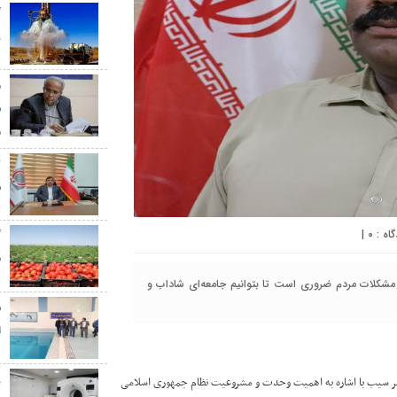
گ
ر
م
س
م
س
|
۰
گ
ط
لات مردم ضروری است تا بتوانیم جامعه‌ای شاداب و
س
ا
ز
هر سیب با اشاره به اهمیت وحدت و مشروعیت نظام جمهوری اسلامی