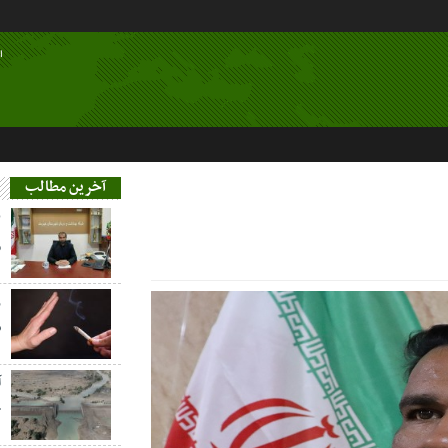
ا
آخرین مطالب
م
ز
س
آ
خ