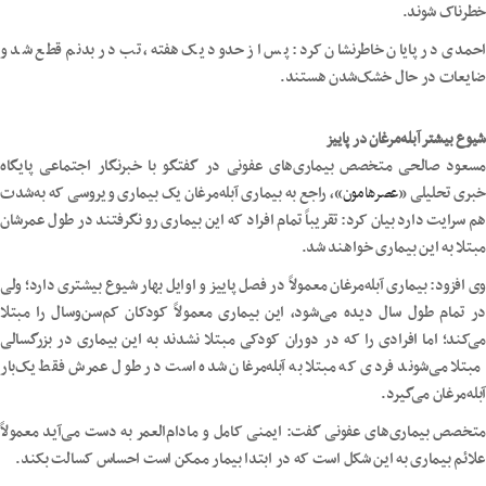
خطرناک شوند.
احمدی در پایان خاطرنشان کرد: پس از حدود یک هفته، تب در بدنم قطع شد و
ضایعات در حال خشک‌شدن هستند.
شیوع بیشتر آبله‌مرغان در پاییز
مسعود صالحی متخصص بیماری‌های عفونی در گفتگو با خبرنگار اجتماعی پایگاه
خبری تحلیلی «
عصرهامون
»، راجع به بیماری آبله‌مرغان یک بیماری ویروسی که به‌شدت
هم سرایت دارد بیان کرد: تقریباً تمام افراد که این بیماری رو نگرفتند در طول عمرشان
مبتلا به این بیماری خواهند شد.
وی افزود: بیماری آبله‌مرغان معمولاً در فصل پاییز و اوایل بهار شیوع بیشتری دارد؛ ولی
در تمام طول سال دیده می‌شود، این بیماری معمولاً کودکان کم‌سن‌وسال را مبتلا
می‌کند؛ اما افرادی را که در دوران کودکی مبتلا نشدند به این بیماری در بزرگسالی
مبتلا می‌شوند فردی که مبتلا به آبله‌مرغان شده است در طول عمرش فقط یک‌بار
آبله‌مرغان می‌گیرد.
متخصص بیماری‌های عفونی گفت: ایمنی کامل و مادام‌العمر به دست می‌آید معمولاً
علائم بیماری به این شکل است که در ابتدا بیمار ممکن است احساس کسالت بکند.