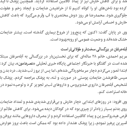
شد و برای کاهش خارش نیز از پماد کالامین استفاده گردید. همچنین پزشک تأکید
کرده بود ناخن‌های او را کوتاه کنیم تا از خراشیدن ضایعات و ایجاد زخم و عفونت
جلوگیری شود. محمدرضا هر روز دوش مختصری با آب ولرم می‌گیرد که باعث کاهش
خارش و احساس آرامش او می‌شود.
وی در پایان گفت: اکنون که پنج‌روز از شروع بیماری گذشته است، بیشتر ضایعات
خشک شده‌اند و وضعیت عمومی او روبه‌بهبود است.
آبله‌مرغان در بزرگسالی سخت‌تر و طولانی‌تر است
مریم احمدی، خانم ۲۸ ساله‌ای که برای نخستین‌بار در بزرگسالی به آبله‌مرغان مبتلا
شده است در گفتگو با خبرنگار اجتماعی پایگاه خبری تحلیلی «
عصرهامون
»، بیان کرد:
ابتدا تصور می‌کردم دچار سرماخوردگی شده‌ام، اما پس از بروز تب شدید، درد بدن و
سپس ظاهرشدن ضایعات پوستی در صورت و تنه، به پزشک مراجعه کردم. پزشک با
تشخیص آبله‌مرغان داروی ضدویروس و داروهای تب‌بر تجویز کرد و توصیه نمود در
خانه استراحت کنم.
وی افزود: در روزهای ابتدایی دچار خارش و بی‌قراری شدیدی شدم و تعداد ضایعات
روی بدنم بسیار زیادتر از چیزی بود که در کودکان دیده می‌شود. برای کاهش علائم از
قرص هیدروکسیزین و پماد کالامین استفاده کردم و از مصرف داروهایی مانند بروفن و
آسپرین پرهیز نمودم، زیرا پزشک هشدار داده بود که ممکن است باعث بروز عوارض