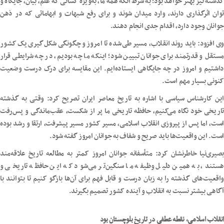
گذشته نیز بهتر خواهد بود؛ به شرط آنکه همه ما، به‌ویژه کسانی که علم، بیان، جایگاه و
توان اثرگذاری دارند، وارد میدان شوند و برای رفع شبهات و ابهاماتی که در ذهن
جوانان وجود دارد، اقدام جدی انجام دهند.
وی افزود: باید روند انقلاب، مسیر طی‌شده تا امروز و چگونگی شکل‌گیری یک کشور
مستقل و قدرتمند برای جوانان تبیین شود؛ اینکه ما چه بودیم، در چه شرایطی قرار
داشتیم و امروز در چه جایگاهی ایستاده‌ایم. این مقایسه برای درک درست وضعیت
کنونی بسیار مهم است.
این کارشناس سیاسی با اشاره به تاریخ معاصر ایران تصریح کرد: وقتی به گذشته
تاریخی خود نگاه می‌کنیم، حافظه تاریخی ما پر از شکست، عقب‌ماندگی و پس‌رفت
است، اما پس از پیروزی انقلاب اسلامی، مسیر کشور مسیر پیشرفت، ارتقا و رشد بوده
است. این واقعیت‌ها باید صریح و شفاف به جوانان امروز گفته شود.
بصیری‌نیا خاطرنشان کرد: متأسفانه جوانان امروز کمتر به مطالعه تاریخ علاقه‌مند
هستند، به همین دلیل وظیفه ما سنگین‌تر می‌شود که این حافظه تاریخی و
واقعیت‌های گذشته را به زبان درست و قابل فهم برای آن‌ها بازگو کنیم تا بتوانند با
آگاهی بیشتر نسبت به انقلاب و آینده کشور تصمیم بگیرند.
انقلاب اسلامی، نقطه عطفی در تاریخ بلوچستان بود