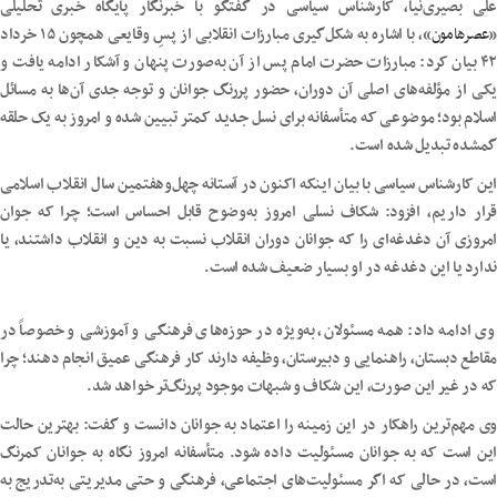
علی بصیری‌نیا، کارشناس سیاسی در گفتگو با خبرنگار پایگاه خبری تحلیلی
«
عصرهامون
»، با اشاره به شکل‌گیری مبارزات انقلابی از پسِ وقایعی همچون ۱۵ خرداد
۴۲ بیان کرد: مبارزات حضرت امام پس از آن به‌صورت پنهان و آشکار ادامه یافت و
یکی از مؤلفه‌های اصلی آن دوران، حضور پررنگ جوانان و توجه جدی آن‌ها به مسائل
اسلام بود؛ موضوعی که متأسفانه برای نسل جدید کمتر تبیین شده و امروز به یک حلقه
گمشده تبدیل شده است.
این کارشناس سیاسی با بیان اینکه اکنون در آستانه چهل‌وهفتمین سال انقلاب اسلامی
قرار داریم، افزود: شکاف نسلی امروز به‌وضوح قابل احساس است؛ چرا که جوان
امروزی آن دغدغه‌ای را که جوانان دوران انقلاب نسبت به دین و انقلاب داشتند، یا
ندارد یا این دغدغه در او بسیار ضعیف شده است.
وی ادامه داد: همه مسئولان، به‌ویژه در حوزه‌های فرهنگی و آموزشی و خصوصاً در
مقاطع دبستان، راهنمایی و دبیرستان، وظیفه دارند کار فرهنگی عمیق انجام دهند؛ چرا
که در غیر این صورت، این شکاف و شبهات موجود پررنگ‌تر خواهد شد.
وی مهم‌ترین راهکار در این زمینه را اعتماد به جوانان دانست و گفت: بهترین حالت
این است که به جوانان مسئولیت داده شود. متأسفانه امروز نگاه به جوانان کمرنگ
است، در حالی که اگر مسئولیت‌های اجتماعی، فرهنگی و حتی مدیریتی به‌تدریج به