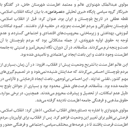
مولوی عبدالملک شهنوازی عالم و معتمد اهل‌سنت شهرستان خاش، در گفتگو با
خبرنگار گروه سیاسی پایگاه خبری تحلیلی «
عصرهامون
»، با بیان اینکه انقلاب اسلامی،
نقطه عطفی در تاریخ بلوچستان و ایران بود، عنوان کرد: قبل از انقلاب اسلامی،
بلوچستان به‌طورکلی و مردم اهل‌سنت به‌ویژه، در حاشیه قرار داشتند. کمبود امکانات
آموزشی، بهداشتی و زیرساختی، محرومیت‌های اقتصادی و اجتماعی گسترده، و عدم
توجه به حقوق اولیه شهروندی، از جمله مشکلاتی بود که مردم بلوچستان با آن
دست‌وپنجه نرم می‌کردند. متأسفانه، در آن دوران، نگاه تبعیض‌آمیز و امنیتی به جامعه
اهل‌سنت وجود داشت و این باعث ایجاد بی‌اعتمادی و ناامیدی شده بود.
این عالم اهل سنت با تشریح وضعیت پیش از انقلاب، افزود: در آن زمان، بسیاری از
مردم بلوچستان احساس می‌کردند که صدایشان شنیده نمی‌شود و در تصمیم‌گیری‌های
مهم کشور، نقشی ندارند. این احساس بی‌توجهی، باعث ایجاد نارضایتی و ناآرامی در
جامعه شده بود. متأسفانه، فرصت‌های شغلی محدود بود و بسیاری از جوانان بلوچ به
دلیل عدم امکانات، از تحصیل و پیشرفت محروم می‌شدند. همچنین، در برخی موارد،
حقوق مذهبی و فرهنگی جامعه اهل‌سنت نادیده گرفته می‌شد.
مولوی شهنوازی با اشاره به دستاوردهای انقلاب اسلامی، اذعان کرد: انقلاب اسلامی،
فرصتی بی‌نظیر برای تغییر این وضعیت فراهم کرد. پس از انقلاب، برای اولین‌بار، مردم
اهل‌سنت فرصت یافتند تا در عرصه‌های مختلف سیاسی، اجتماعی و فرهنگی حضور و