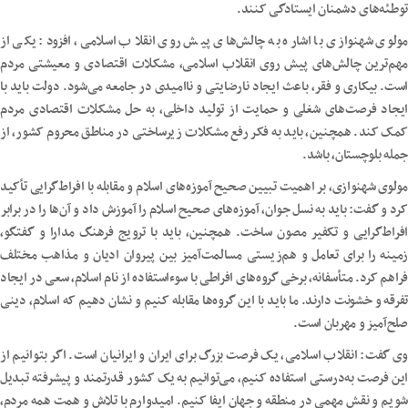
توطئه‌های دشمنان ایستادگی کنند.
مولوی شهنوازی با اشاره به چالش‌های پیش روی انقلاب اسلامی، افزود: یکی از
مهم‌ترین چالش‌های پیش روی انقلاب اسلامی، مشکلات اقتصادی و معیشتی مردم
است. بیکاری و فقر، باعث ایجاد نارضایتی و ناامیدی در جامعه می‌شود. دولت باید با
ایجاد فرصت‌های شغلی و حمایت از تولید داخلی، به حل مشکلات اقتصادی مردم
کمک کند. همچنین، باید به فکر رفع مشکلات زیرساختی در مناطق محروم کشور، از
جمله بلوچستان، باشد.
مولوی شهنوازی، بر اهمیت تبیین صحیح آموزه‌های اسلام و مقابله با افراط‌گرایی تأکید
کرد و گفت: باید به نسل جوان، آموزه‌های صحیح اسلام را آموزش داد و آن‌ها را در برابر
افراط‌گرایی و تکفیر مصون ساخت. همچنین، باید با ترویج فرهنگ مدارا و گفتگو،
زمینه را برای تعامل و هم‌زیستی مسالمت‌آمیز بین پیروان ادیان و مذاهب مختلف
فراهم کرد. متأسفانه، برخی گروه‌های افراطی با سوءاستفاده از نام اسلام، سعی در ایجاد
تفرقه و خشونت دارند. ما باید با این گروه‌ها مقابله کنیم و نشان دهیم که اسلام، دینی
صلح‌آمیز و مهربان است.
وی گفت: انقلاب اسلامی، یک فرصت بزرگ برای ایران و ایرانیان است. اگر بتوانیم از
این فرصت به‌درستی استفاده کنیم، می‌توانیم به یک کشور قدرتمند و پیشرفته تبدیل
شویم و نقش مهمی در منطقه و جهان ایفا کنیم. امیدوارم با تلاش و همت همه مردم،