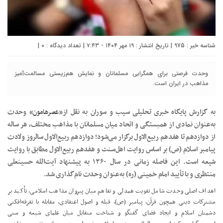
شناسه خبر : 975 | تاریخ انتشار : ۱۹ مهر ۱۴۰۴ - ۷:۴۳ | تعداد دیدگاه :
۰
|
وحدت فرصتی برای همگرایی مسلمانان و نمایش هم‌زیستی مسالمت‌آمیز
مذاهب در ایران است.
به گزارش پایگاه خبری تحلیلی سیب و سوران به نقل از«
عصرهامون
» وحدت
به‌عنوان نمادی از همبستگی و اتحاد میان مسلمانان با مذاهب مختلف، هر ساله
از دوازدهم تا هفدهم ربیع‌الاول برگزار می‌شود؛ دوازدهم ربیع‌الاول سالروز ولادت
پیامبر اسلام (ص) بر اساس روایت اهل‌سنت و هفدهم ربیع‌الاول مطابق با روایت
شیعه است. این فاصله زمانی در سال ۱۳۶۰ به پیشنهاد آیت‌الله حسینعلی
منتظری و با تأیید امام خمینی (ره) به‌عنوان وحدت نام‌گذاری شد.
اهداف اصلی وحدت شامل تقویت همدلی و تفاهم میان پیروان مذاهب اسلامی، تأکید بر
مشترکات دینی همچون قرآن، پیامبر (ص)، قبله و اصول اعتقادی، مقابله با تفرقه‌افکنی
دشمنان اسلام و ایجاد فضای گفتگو و شناخت متقابل میان علمای شیعه و سنی