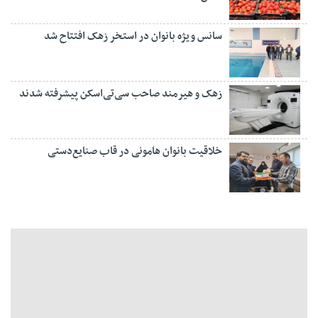
سانس ویژه بانوان در استخر زهک افتتاح شد
زهک و هیرمند صاحب سی‌تی‌اسکن پیشرفته شدند
خلاقیت بانوان هامونی در قاب صنایع‌دستی