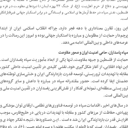
پاسداران انقلاب نیز ادامه‌دهندگان این مسیر مقدس‌اند. از دفاع مقدس تا مقابله با گروه‌های
تروریستی و دفاع از حرم اهل‌بیت (ع)، از جنگ ۳۳ روزه لبنان تا نبردهای مقاومت در غزه و
فلسطین، نقش سپاه در حفظ آرمان‌های اسلامی و ایستادگی در برابر استکبار جهانی غیرقابل‌انکار
است.
این روز، تقارن معناداری با دهه فجر دارد، چراکه انقلاب اسلامی ایران از ابتدا
پرچم‌دار حمایت از مظلومان و مبارزه با استکبار جهانی بوده و امروز این رسالت را در
عرصه‌های داخلی و بین‌المللی ادامه می‌دهد.
سپاه پاسداران، حامی امنیت ایران و محور مقاومت
حمایت از فلسطین و جبهه مقاومت، تنها یکی از ابعاد مأموریت سپاه پاسداران است.
این نهاد انقلابی، از آغاز شکل‌گیری خود، نقشی کلیدی در تأمین امنیت داخلی کشور،
مقابله با تهدیدات تروریستی، توسعه قدرت بازدارندگی ایران و خنثی‌سازی توطئه‌های
دشمنان ایفا کرده است. حضور مقتدرانه سپاه در مبارزه با داعش و سایر گروه‌های
تروریستی منطقه‌ای، نمونه‌ای آشکار از نقش‌آفرینی پاسداران در تأمین امنیت ملی و
بین‌المللی است.
در سال‌های اخیر، اقدامات سپاه در توسعه فناوری‌های نظامی، ارتقای توان موشکی و
پهپادی، حفاظت از مرزهای کشور و مقابله با تهدیدات دریایی در خلیج‌فارس، موجب
افزایش قدرت بازدارندگی ایران شده است. این دستاوردها، نتیجه تفکر جهادی و
انقلابی پاسداران است که با الهام از مکتب عاشورا و سیره امام حسین (ع)، در راه دفاع