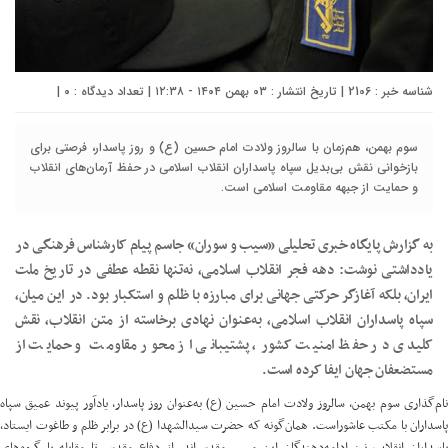
شناسه خبر : 2106 | تاریخ انتشار : ۰۳ بهمن ۱۴۰۴ - ۱۲:۳۸ | تعداد دیدگاه :
۰
|
سوم بهمن، هم‌زمان با سالروز ولادت امام حسین (ع) و روز پاسدار، فرصتی برای
بازخوانی نقش بی‌بدیل سپاه پاسداران انقلاب اسلامی در حفظ آرمان‌های انقلاب
و حمایت از جبهه مقاومت اسلامی است.
به گزارش پایگاه خبری تحلیلی «سیب و سوران» جاسم پیام کارشناس فرهنگی در
یادداشتی نوشت: دهه فجر انقلاب اسلامی، نه‌تنها نقطه عطفی در تاریخ ملت
ایران، بلکه آغازگر حرکتی جهانی برای مبارزه با ظلم و استکبار بود. در این میان،
سپاه پاسداران انقلاب اسلامی، به‌عنوان نهادی برخاسته از متن انقلاب، نقش
کلیدی در حفظ امنیت کشور، پشتیبانی از محور مقاومت و حمایت از
مستضعفان جهان ایفا کرده است.
نام‌گذاری سوم بهمن، سالروز ولادت امام حسین (ع) به‌عنوان روز پاسدار، یادآور پیوند عمیق سپاه
پاسداران با مکتب عاشوراست. همان‌گونه که حضرت سیدالشهدا (ع) در برابر ظلم و طاغوت ایستاد،