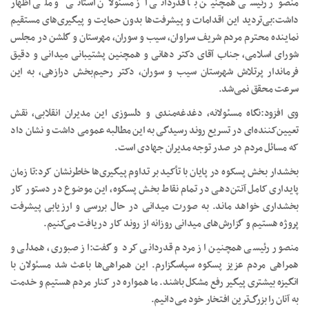
منصور رئیسی همچنین با قدردانی از مسئولان استانی و ملی اظهار
داشت:بی‌تردید این اقدامات و پیشرفت‌ها بدون حمایت و پیگیری‌های مستقیم
نماینده محترم مردم شریف سراوان، سیب و سوران، مهرستان و گلشن در مجلس
شورای اسلامی، جناب آقای دکتر دهانی و همچنین پشتیبانی میدانی و دقیق
فرماندار پرتلاش شهرستان سیب و سوران، دکتر رحیم‌بخش درازهی، به این
سرعت محقق نمی‌شد.
وی افزود:نگاه مسئولانه، دغدغه‌مندی و دلسوزی این مدیران انقلابی، نقش
تعیین‌کننده‌ای در تسریع روند رسیدگی به این مطالبه عمومی داشت و نشان داد
که مسائل مردم در صدر توجه مدیران جهادی است.
بخشدار بخش پسکوه در پایان با تأکید بر تداوم پیگیری‌ها خاطرنشان کرد:تا زمان
پایداری کامل آنتن‌دهی در تمام نقاط بخش پسکوه، این موضوع در دستور کار
بخشداری خواهد ماند. به صورت میدانی در حال بررسی و ارزیابی پیشرفت
پروژه هستیم و گزارش‌های میدانی روزانه از روند کار دریافت می‌کنیم.
منصور رئیسی همچنین از مردم قدردانی کرد و گفت:از صبوری، همدلی و
همراهی مردم عزیز پسکوه سپاسگزارم. این همراهی‌ها باعث شد مسئولان با
انگیزه بیشتری پیگیر رفع مشکل باشند. ما همواره در کنار مردم هستیم و خدمت
به آنان را بزرگ‌ترین افتخار خود می‌دانیم.