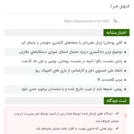
انتهای خبر/
https://sibosooran.ir/?p=500
اخبار مشابه
آقای روحانی! ژنرال نفتی‌تان با حمله‌های گازانبری حق‌مان را پایمال کرد
توضیح وزیر دادگستری درباره احتمال انحلال شورای دستگاه‌های نظارتی
پایان نشست باکو/ آنچه در نشست روحانی، پوتین و علی اف گذشت
انتقاد علی خسروی داور و کارشناس از بازی های المپیک ریو
مردم گله‌مندند !!!
ربیعی: اسم‌ها باید از جیب خارج شده و با مفسدان برخورد جدی شود
ثبت دیدگاه
دیدگاه های ارسال شده توسط شما، پس از تایید توسط تیم مدیریت در وب
منتشر خواهد شد.
پیام هایی که حاوی تهمت یا افترا باشد منتشر نخواهد شد.