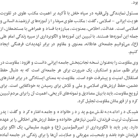
بود.
مسئول نمایندگی ولی‌فقیه در سپاه خاش با تأکید بر اهمیت مکتب علوی در تقویت
هویت ایرانی – اسلامی، گفت: مکتب علوی سرشار از آموزه‌های ارزشمند انسانی و
اسلامی است. عدالت، اخلاص، معنویت، مبارزه با فساد و همراهی با مستضعفان، از
جمله این آموزه‌ها هستند. با تبیین این آموزه‌ها و الگوبرداری از سیره زندگی امام علی
(ع)، می‌توانیم جامعه‌ای عادلانه، معنوی و مقاوم در برابر تهدیدات فرهنگی ایجاد
کنیم.
وی مقاومت را به‌عنوان نسخه نجات‌بخش جامعه ایرانی دانست و افزود: مقاومت در
برابر ظلم، ستم و استکبار، یک ضرورت برای هر جامعه‌ای است که به دنبال حفظ
استقلال، امنیت و پیشرفت خود است. مقاومت به معنای ایستادگی در برابر فشارهای
دشمن، حفظ ارزش‌های اسلامی و ملی و تلاش برای رسیدن به خودکفایی است. برای
ترویج مقاومت، باید با بیان مصادیق و نمونه‌های تاریخی، اهمیت آن را برای مردم تبیین
کرد و از قهرمانان مقاومت تجلیل کرد.
شیبک در ادامه به نقش مهم پدر در خانواده و جامعه اشاره کرد و گفت: پدر
مسئولیت تربیت فرزندان، تأمین نیازهای خانواده و حفظ ارزش‌های اخلاقی را بر عهده
دارد. پدر باید با الگوبرداری از امیرالمؤمنین (ع) و شهید سلیمانی، یک الگو برای
فرزندان خود باشد و بامحبت، مهربانی و صلابت، آن‌ها را برای زندگی در جامعه آماده