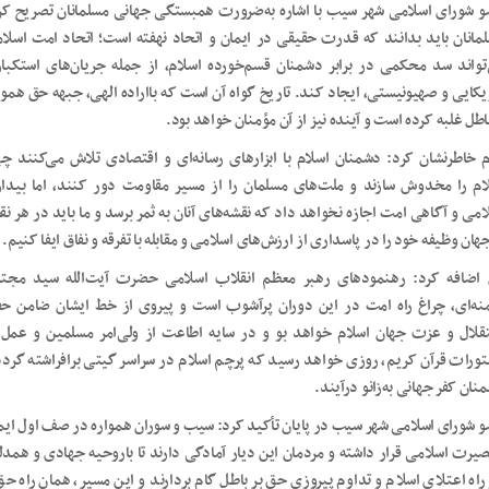
 شورای اسلامی شهر سیب با اشاره به‌ضرورت همبستگی جهانی مسلمانان تصریح کر
مانان باید بدانند که قدرت حقیقی در ایمان و اتحاد نهفته است؛ اتحاد امت اسلا
تواند سد محکمی در برابر دشمنان قسم‌خورده اسلام، از جمله جریان‌های استکبا
یکایی و صهیونیستی، ایجاد کند. تاریخ گواه آن است که بااراده الهی، جبهه حق هموا
باطل غلبه کرده است و آینده نیز از آن مؤمنان خواهد بود.
م خاطرنشان کرد: دشمنان اسلام با ابزارهای رسانه‌ای و اقتصادی تلاش می‌کنند چه
ام را مخدوش سازند و ملت‌های مسلمان را از مسیر مقاومت دور کنند، اما بیدا
امی و آگاهی امت اجازه نخواهد داد که نقشه‌های آنان به ثمر برسد و ما باید در هر نق
جهان وظیفه خود را در پاسداری از ارزش‌های اسلامی و مقابله با تفرقه و نفاق ایفا کنیم.
اضافه کرد: رهنمودهای رهبر معظم انقلاب اسلامی حضرت آیت‌الله سید مجت
نه‌ای، چراغ راه امت در این دوران پرآشوب است و پیروی از خط ایشان ضامن ح
قلال و عزت جهان اسلام خواهد بو و در سایه اطاعت از ولی‌امر مسلمین و عمل 
ورات قرآن کریم، روزی خواهد رسید که پرچم اسلام در سراسر گیتی برافراشته گردد
نان کفر جهانی به‌زانو درآیند.
 شورای اسلامی شهر سیب در پایان تأکید کرد: سیب و سوران همواره در صف اول ایم
صیرت اسلامی قرار داشته و مردمان این دیار آمادگی دارند تا باروحیه جهادی و همدل
راه اعتلای اسلام و تداوم پیروزی حق بر باطل گام بردارند و این مسیر، همان راه حق