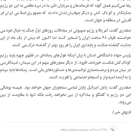
رها نمی‌کنیم همان گونه که فرماندهان و سربازان دلیر ما در نبرد نظامی به این دو رژیم
جنایتکار و کودک کش و دیگر جهانیان نشان دادند که جمهوری اسلامی ایران ابر
قدرتی در منطقه و جهان است.
صفدری گفت: آمریکا و رژیم صهیونی در معادلات روزهای اول جنگ به خیال خود می
خواستند ظرف ۴۸ ساعت ایران را تسخیر کنند اما اکنون که بیش از یک ماه از این
جنایت گذشته صلابت و پایداری ایران را هر روز بهتر از گذشته درک می کنند.
رئیس جهاد دانشگاهی استان با بیان اینکه غول‌های رسانه‌ای در تطهیر چهره پلید رژیم
کودک‌کش شکست خوردند، افزود: از دیگر محورهای مهم در این میدان، امیدآفرینی
در میان مردم و برجسته‌سازی توانمندی‌ها و دستاوردهای ملی است. رسانه‌ها باید مردم
را به آینده امیدوار و انسجام اجتماعی را تقویت کنند.
صفدری گفت: پایان اسرائیل پایان تمامی متجاوزان جهان خواهد بود. هیمنه پوشالی
این دو رژیم با گفتگو و مذاکره از بین نخواهد رفت بلکه تنها با مقاومت از بین
می‌روند.
انتهای خبر/
https://sibosooran.ir/?p=2779