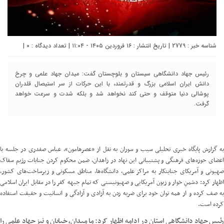
شناسه خبر : 2779 | تاریخ انتشار : ۱۶ فروردین ۱۴۰۵ - ۱۱:۰۴ | تعداد دیدگاه :
۰
|
رئیس جهاد دانشگاهی سیستان و بلوچستان گفت: میدان جهاد علمی و چرخ
دانش ایران اسلامی بزرگ و قدرتمند، با این حرکات از سر استیصال قلدران
پوشالی دنیا متوقف و حتی کند نخواهد شد و بلکه شدت و سرعت خواهد
گرفت.
به گزارش پایگاه خبری تحلیلی سیب و سوران به نقل از «
عصرهامون
»، عباس صفدری در جلسه با
اعضای حوزه‌های فرهنگی و پشتیبانی این نهاد در زاهدان، ضمن محکوم کردن جنایات رژیم سفاک
صهیونی و آمریکای جنایتکار به مراکز علمی، دانشگاه‌ها، مناطق مسکونی و زیرساخت‌های کشور،
اظهار کرد: دشمنِ خوار و زبون آمریکایی و صهیونیستی که تمام جبهه کفر را در مقابل ایران اسلامی
به صف کرده و از همه توان خود برای ضربه زدن به آزادی و آزادگی و انسانیت و حقیقت استفاده
کرده است.
رئیس جهاد دانشگاهی استان در ادامه اظهار کرد: ما میدان، خیابان و نیز جهاد علمی را