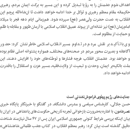
اهداف شوم دشمنان را به رؤیا تبدیل کرده و این مسیر به برکت ایمان مردم، رهبری
حکیمانه مقام معظم رهبری و توکل بر خدا ادامه خواهد داشت تا ان‌شاءالله پرچم این
انقلاب به دست حضرت ولی‌عصر (عج) سپرده شود. هم‌زمانی ایام دهه فجر با میلاد
امام‌زمان (عج) نیز نشانه‌ای از پیوند عمیق انقلاب اسلامی با آرمان ظهور و مقابله با ظلم
و حمایت از مظلوم است.
وی با تأکید بر نقش مردم در تداوم مسیر انقلاب اسلامی خاطرنشان کرد: حضور
آگاهانه و بصیرت محور مردم در صحنه‌های مختلف، همواره پشتوانه اصلی نظام بوده
و خواهد بود. دشمنان انقلاب هرچه فشارها و توطئه‌های خود را افزایش دهند، این
ملت باتکیه‌بر ایمان، وحدت و تبعیت از ولایت‌فقیه، مسیر عزت و استقلال را باقدرت
ادامه خواهد داد.
جنایت‌های رژیم پهلوی فراموش‌نشدنی است
حسن جلالی، کارشناس سیاسی و مدرس دانشگاه، در گفتگو با خبرنگار پایگاه خبری
عصرهامون
، با اشاره به‌ضرورت بازخوانی تجربه تاریخی حکومت‌های پادشاهی در ایران با
بیان اینکه بررسی شرایط کنونی جمهوری اسلامی ایران پس از ۴۷ سال نیازمند شناخت
دقیق گذشته است بیان کرد: رهبر معظم انقلاب در کتاب «شب ظلمانی شاهنشاهی»