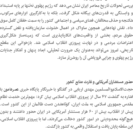
بررسی تحولات تاریخ معاصر ایران نشان می‌دهد که رژیم پهلوی نه‌تنها بر پایه استبداد
و وابستگی به قدرت‌های بیگانه شکل گرفت، بلکه با به‌کارگیری ابزارهای سرکوب،
شکنجه و حذف مخالفان، فضای سیاسی و اجتماعی کشور را به سمت خفقان کامل سوق
داد. نقش نهادهایی همچون ساواک در اعمال خشونت سازمان‌یافته و نقض گسترده
حقوق مردم، بخشی از واقعیت‌های انکارناپذیری است که زمینه‌ساز شکل‌گیری
اعتراضات مردمی و در نهایت پیروزی انقلاب اسلامی شد. بازخوانی این مقطع
تاریخی، امروز می‌تواند به‌عنوان یک ضرورت تحلیلی، ابعاد پنهان و آشکار جنایات
رژیم پهلوی و چرایی فروپاشی آن را روشن‌تر سازد.
حضور مستشاران آمریکایی و غارت منابع کشور
حجت‌الاسلام‌والمسلمین مهدی اربابی در گفتگو با خبرنگار پایگاه خبری
عصرهامون
با
اشاره به گذشت ۴۷ سال از پیروزی انقلاب اسلامی بیان کرد: مهم‌ترین خدمت نظام
مقدس جمهوری اسلامی به ملت ایران، کوتاه‌شدن دست ظالمان از این کشور است.
پیش از انقلاب، بیش از ۶۰ هزار مستشار آمریکایی در ایران حضور داشتند و بدون
هیچ‌گونه محدودیتی در امور کشور دخالت می‌کردند، اما با پیروزی انقلاب اسلامی،
این سلطه پایان یافت و استقلال واقعی به کشور بازگشت.