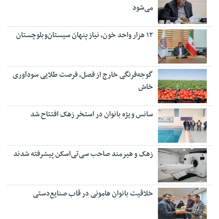
می‌شود
۱۲ هزار واحد خون، نیاز پنهان سیستان‌وبلوچستان
گوجه‌فرنگی خارج از فصل، فرصت طلایی سودآوری
خاش
سانس ویژه بانوان در استخر زهک افتتاح شد
زهک و هیرمند صاحب سی‌تی‌اسکن پیشرفته شدند
خلاقیت بانوان هامونی در قاب صنایع‌دستی