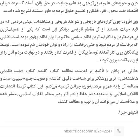
دین و حوزه‌های علمیه، بی‌توجهی به علم، جنایت در حق زنان، فساد گسترده دربار،
اقتصاد نفت محور، فقر، خفقان و تضییع حقوق مردم به طور مستند تشریح شده است.
وی افزود: چون گزاره‌های تاریخی و شواهد تاریخی و مشاهدات عینی مردمی که در
قید حیات هستند از آن مقطع تاریخی بیانگر این است که یکی از ضعیف‌ترین
بی‌عرضه‌ترین و ناکارآمدترین نظام سیاسی حاکم بر ایران نظام پهلوی بوده است نظامی
که برخاسته از مردم نبود و حتی برخاسته از اراده و توان خودشان هم نبوده است. توسط
بیگانگان روی کار آمدند توسط بیگان از قدرت کنار رفتند و در نهایت مردم آنان را از
این مملکت بیرون کردند.
جلالی در پایان با تأکید بر اهمیت مطالعه کتاب گفت: کتاب «شب ظلمانی
شاهنشاهی» اثری روشنگر برای شناخت دقیق گذشته و تقویت جبهه تبیین است و
مطالعه آن را به عموم مردم به‌ویژه جوانان توصیه می‌کنم. این کتاب توسط انتشارات
انقلاب اسلامی، وابسته به دفتر حفظ و نشر آثار رهبر معظم انقلاب اسلامی منتشر شده
و علاقه‌مندان می‌توانند آن را تهیه و مطالعه کنند.
انتهای خبر/
https://sibosooran.ir/?p=2247