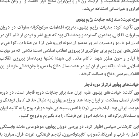
حکومت‌ها، شخصیت و کرامت زن در پایین‌ترین سطح قرار داشت و از زنان عمدتاً
ابزاری و غیرانسانی استفاده می‌شد.
موزه عبرت؛ سند زنده جنایات رژیم پهلوی
وی تأکید کرد: جنایات رژیم پهلوی، به‌ویژه اقدامات سرکوبگرانه ساواک در دوران
مبارزات انقلابی، به‌قدری گسترده و وحشتناک بود که هیچ قشر و فردی از ظلم آنان در
امان نبود. موزه عبرت امروز به‌عنوان نمونه‌ای روشن از این جنایات، گواهی بر
تلاش‌های این رژیم برای جلوگیری از پیروزی انقلاب اسلامی است؛ تلاشی که در نهایت
با ایثار و خون مطهر شهدا ناکام ماند. این شهدا نه‌تنها زمینه‌ساز پیروزی انقلاب
اسلامی شدند، بلکه پس از آن نیز در هشت سال دفاع مقدس، با جان‌فشانی خود از این
انقلاب مردمی دفاع و صیانت کردند.
خیانت‌های پهلوی فراتر از دوره قاجار
وی گفت: خیانت‌های پهلوی علیه ایران صد برابر جنایات دوره قاجار است، در دوره
قاجار نصف مملکت از ایران جدا شد و رژیم پهلوی به دنبال حذف کامل فرهنگ و
هویت ایرانی بود. امام خمینی (ره) با نفس مسیحایی خود دوباره روح را به کالبد ایران
و مسلمانان برگرداند و ما باید امروز این فرهنگ را یاد بگیریم و ترویج کنیم.
این کارشناس سیاسی اظهار کرد: در بررسی دوران پهلوی، موضوعاتی مانند وابستگی
کامل به غرب و آمریکا، تصویب کاپیتولاسیون، تهاجم فرهنگی، غربت قرآن، مبارزه با