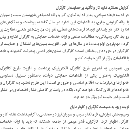
گزارش عملکرد اداره کار و تأکید بر حمایت از کارگران
در ادامه فرهاد سپاهی، مدیر اداره تعاون، کار و رفاه اجتماعی شهرستان سیب و سوران
با ارائه گزارشی جامع، به اقدامات این اداره در سال گذشته پرداخت و به تلاش‌های
اداره کار در راستای ایجاد فرصت‌های شغلی، تقویت مهارت‌های شغلی، نظارت بر
روابط کار، رسیدگی به مطالبات صنفی و ارائه خدمات حمایتی به کارگران اشاره و بیان
کرد: مهم‌ترین اولویت ما در سال‌های اخیر، تقویت بنیان‌های اشتغال و حمایت از
کارگران در حوزه‌های مختلف است؛ کارگران، ستون‌های اصلی پیشرفت کشورند و باید
با اقدامات مؤثر از آنان حمایت کنیم.
وی همچنین به تشریح طرح کالابرگ الکترونیک پرداخت و افزود: طرح کالابرگ
الکترونیک به‌عنوان یکی از اقدامات حمایتی دولت، به‌منظور تسهیل دسترسی
خانوارهای نیازمند به اقلام اساسی و ضروری است؛ این طرح نه‌تنها به کارگران و
خانواده‌های آنان کمک خواهد کرد، بلکه در راستای کاهش فشار اقتصادی بر اقشار
آسیب‌پذیر جامعه نیز مؤثر خواهد بود.
توجه ویژه به معیشت کارگران و کارفرمایان
رحیم‌بخش درازهی، فرماندار سیب و سوران نیز در سخنانی با گرامیداشت هفته کار و
کارگر، اظهار کرد: کارگران، قشر مهمی از جامعه هستند که باید با ارائه خدمات
حمایتی و ایجاد شرایط مناسب برای اشتغال و رفاه آن‌ها، از تلاش‌های بی‌وقفه‌شان